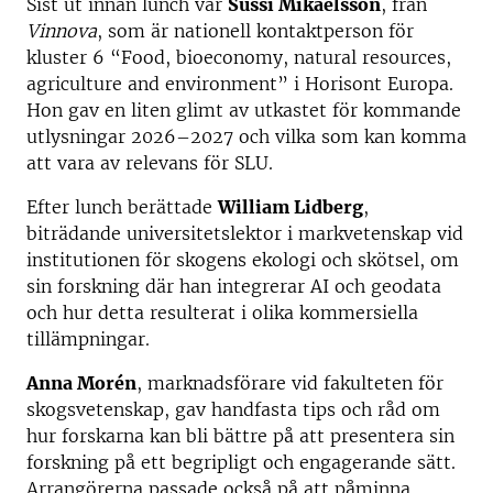
Sist ut innan lunch var
Sussi Mikaelsson
, från
Vinnova
, som är nationell kontaktperson för
kluster 6 “Food, bioeconomy, natural resources,
agriculture and environment” i Horisont Europa.
Hon gav en liten glimt av utkastet för kommande
utlysningar 2026–2027 och vilka som kan komma
att vara av relevans för SLU.
Efter lunch berättade
William Lidberg
,
biträdande universitetslektor i markvetenskap vid
institutionen för skogens ekologi och skötsel, om
sin forskning där han integrerar AI och geodata
och hur detta resulterat i olika kommersiella
tillämpningar.
Anna Morén
, marknadsförare vid fakulteten för
skogsvetenskap, gav handfasta tips och råd om
hur forskarna kan bli bättre på att presentera sin
forskning på ett begripligt och engagerande sätt.
Arrangörerna passade också på att påminna