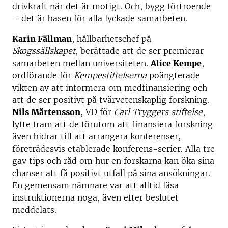
drivkraft när det är motigt. Och, bygg förtroende
– det är basen för alla lyckade samarbeten.
Karin Fällman
, hållbarhetschef på
Skogssällskapet
, berättade att de ser premierar
samarbeten mellan universiteten.
Alice Kempe
,
ordförande för
Kempestiftelserna
poängterade
vikten av att informera om medfinansiering och
att de ser positivt på tvärvetenskaplig forskning.
Nils Mårtensson
, VD för
Carl Tryggers stiftelse
,
lyfte fram att de förutom att finansiera forskning
även bidrar till att arrangera konferenser,
företrädesvis etablerade konferens-serier. Alla tre
gav tips och råd om hur en forskarna kan öka sina
chanser att få positivt utfall på sina ansökningar.
En gemensam nämnare var att alltid läsa
instruktionerna noga, även efter beslutet
meddelats.