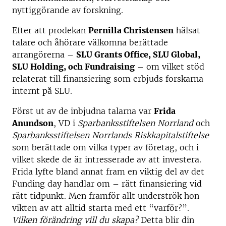
nyttiggörande av forskning.
Efter att prodekan
Pernilla Christensen
hälsat
talare och åhörare välkomna berättade
arrangörerna –
SLU Grants Office, SLU Global,
SLU Holding, och Fundraising
– om vilket stöd
relaterat till finansiering som erbjuds forskarna
internt på SLU.
Först ut av de inbjudna talarna var
Frida
Anundson
, VD i
Sparbanksstiftelsen Norrland
och
Sparbanksstiftelsen Norrlands Riskkapitalstiftelse
som berättade om vilka typer av företag, och i
vilket skede de är intresserade av att investera.
Frida lyfte bland annat fram en viktig del av det
Funding day handlar om – rätt finansiering vid
rätt tidpunkt. Men framför allt underströk hon
vikten av att alltid starta med ett “varför?”.
Vilken förändring vill du skapa?
Detta blir din