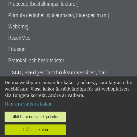
Proceedo (beställningar, fakturor)
Primula (ledighet, sjukanmälan, lönespec m.m.)
Webbmejl
ReachMee
Edusign
Protokoll och beslutslistor
SLU, Sveriges lantbruksuniversitet, har
verksamhet över hela Sverige. Huvudorter är
Denna webbplats använder kakor (cookies), som lagras i din
Alnarp, Uppsala och Umeå.
SLU är
webbläsare. Vissa kakor är nödvändiga för att webbplatsen
miljöcertifierat enligt ISO 14001. •
Telefon:
ska fungera korrekt. Andra är valbara.
018-67 10 00 • Org nr: 202100-2817 •
Om
Hantera valbara kakor
medarbetarwebben
•
SLU:s fakturaadress
•
Om SLU:s webbplatser
•
Vid KRIS
Tillåt bara nödvändiga kakor
•
Hantera kakor
•
Behandling av
Tillåt alla kakor
personuppgifter