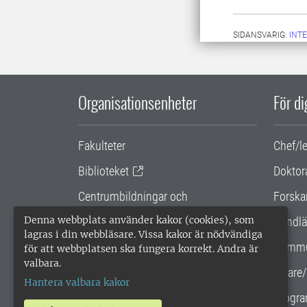
SIDANSVARIG:
INT
Organisationsenheter
För d
Fakulteter
Chef/l
Biblioteket
Doktor
Centrumbildningar och
Forska
samarbetsprojekt
Denna webbplats använder kakor (cookies), som
Handlä
lagras i din webbläsare. Vissa kakor är nödvändiga
Gemensamma verksamhetsstödet
Kommu
för att webbplatsen ska fungera korrekt. Andra är
valbara.
SLU Holding
Lärare/
Hantera valbara kakor
Progra