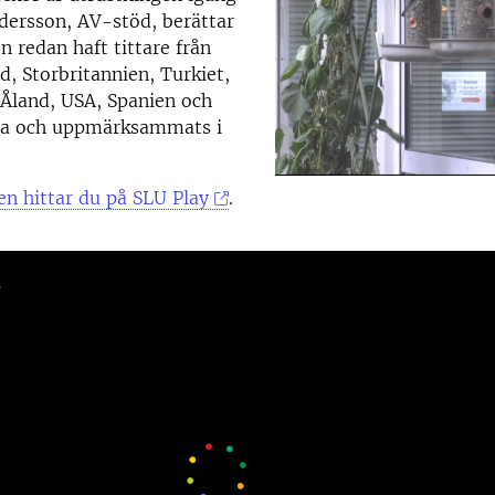
dersson, AV-stöd, berättar
n redan haft tittare från
d, Storbritannien, Turkiet,
 Åland, USA, Spanien och
na och uppmärksammats i
n hittar du på SLU Play
.