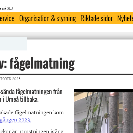
e på SLU
ervice
Organisation & styrning
Riktade sidor
Nyhet
v: fågelmatning
KTOBER 2025
e-sända fågelmatningen från
 i Umeå tillbaka.
akade fågelmatningen kom
 gången 2023.
eckor är utrustningen igång