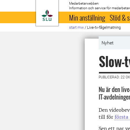
Medarbetarwebben
Information och service för medarbetar
Till startsida
Min anställning
Stöd & s
start mw
/
Live-tv-fågelmatning
Nyhet
Slow-t
PUBLICERAD: 22 O
Nu är den liv
IT-avdelningen
Den videobev
till för
första
Sen ett par v