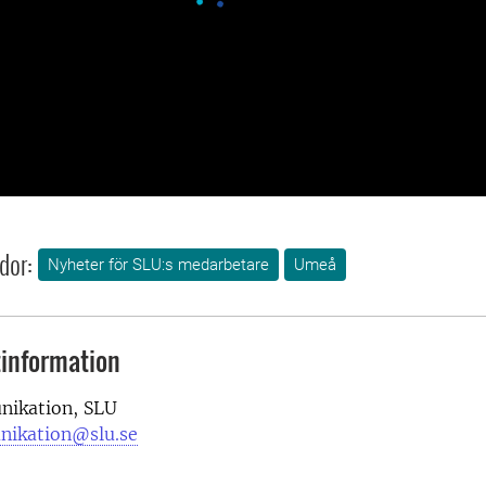
dor:
Nyheter för SLU:s medarbetare
Umeå
information
ikation, SLU
nikation@slu.se