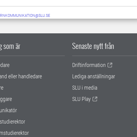
ERNKOMMUNIKATION@SLU.SE
ig som är
Senaste nytt från
edare
Driftinformation
and eller handledare
Lediga anställningar
re
SLU i media
ggare
SLU Play
nikatör
studierektor
mstudierektor