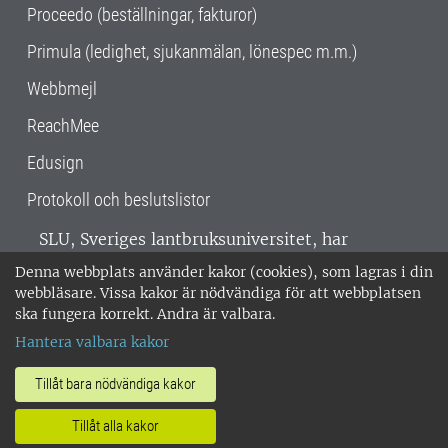
Proceedo (beställningar, fakturor)
Primula (ledighet, sjukanmälan, lönespec m.m.)
Webbmejl
ReachMee
Edusign
Protokoll och beslutslistor
SLU, Sveriges lantbruksuniversitet, har
verksamhet över hela Sverige. Huvudorter är
Denna webbplats använder kakor (cookies), som lagras i din
Alnarp, Uppsala och Umeå.
SLU är
webbläsare. Vissa kakor är nödvändiga för att webbplatsen
miljöcertifierat enligt ISO 14001. •
Telefon:
ska fungera korrekt. Andra är valbara.
018-67 10 00 • Org nr: 202100-2817 •
Om
Hantera valbara kakor
medarbetarwebben
•
SLU:s fakturaadress
•
Om SLU:s webbplatser
•
Vid KRIS
Tillåt bara nödvändiga kakor
•
Hantera kakor
•
Behandling av
Tillåt alla kakor
personuppgifter