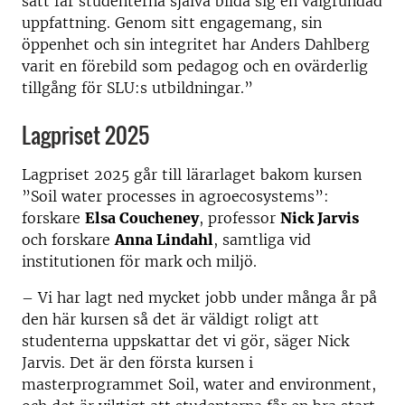
sätt får studenterna själva bilda sig en välgrundad
uppfattning. Genom sitt engagemang, sin
öppenhet och sin integritet har Anders Dahlberg
varit en förebild som pedagog och en ovärderlig
tillgång för SLU:s utbildningar.”
Lagpriset 2025
Lagpriset 2025 går till lärarlaget bakom kursen
”Soil water processes in agroecosystems”:
forskare
Elsa Coucheney
, professor
Nick Jarvis
och forskare
Anna Lindahl
, samtliga vid
institutionen för mark och miljö.
– Vi har lagt ned mycket jobb under många år på
den här kursen så det är väldigt roligt att
studenterna uppskattar det vi gör, säger Nick
Jarvis. Det är den första kursen i
masterprogrammet Soil, water and environment,