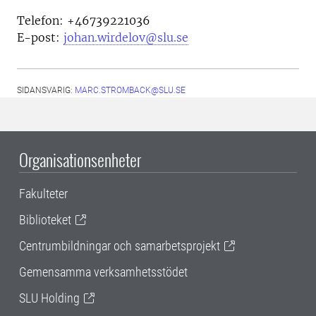
Telefon:
+46739221036
E-post:
johan.wirdelov@slu.se
SIDANSVARIG:
MARC.STROMBACK@SLU.SE
Organisationsenheter
Fakulteter
Biblioteket
Centrumbildningar och samarbetsprojekt
Gemensamma verksamhetsstödet
SLU Holding