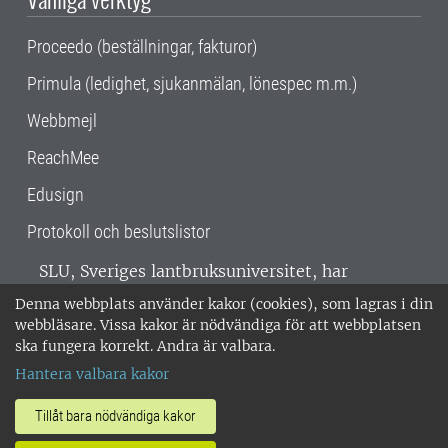
Proceedo (beställningar, fakturor)
Primula (ledighet, sjukanmälan, lönespec m.m.)
Webbmejl
ReachMee
Edusign
Protokoll och beslutslistor
SLU, Sveriges lantbruksuniversitet, har
verksamhet över hela Sverige. Huvudorter är
Denna webbplats använder kakor (cookies), som lagras i din
Alnarp, Uppsala och Umeå.
SLU är
webbläsare. Vissa kakor är nödvändiga för att webbplatsen
miljöcertifierat enligt ISO 14001. •
Telefon:
ska fungera korrekt. Andra är valbara.
018-67 10 00 • Org nr: 202100-2817 •
Om
Hantera valbara kakor
medarbetarwebben
•
SLU:s fakturaadress
•
Om SLU:s webbplatser
•
Vid KRIS
Tillåt bara nödvändiga kakor
•
Hantera kakor
•
Behandling av