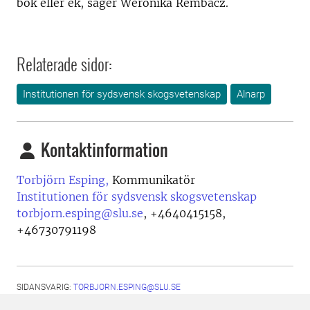
bok eller ek, säger Weronika Rembacz.
Relaterade sidor:
Institutionen för sydsvensk skogsvetenskap
Alnarp
Kontaktinformation
Torbjörn Esping,
Kommunikatör
Institutionen för sydsvensk skogsvetenskap
torbjorn.esping@slu.se
,
+4640415158,
+46730791198
SIDANSVARIG:
TORBJORN.ESPING@SLU.SE