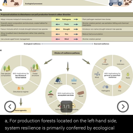
1/1
Previous
Next
a, For production forests located on the left-hand side,
system resilience is primarily conferred by ecological