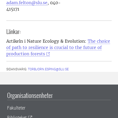
adam.felton@slu.se
, 040-
415171
Länkar:
Artikeln i Nature Ecology & Evolution:
The choice
of path to resilience is crucial to the future of
production forests
SIDANSVARIG:
TORBJORN.ESPING@SLU.SE
Organisationsenheter
Fakulteter
Biblioteket