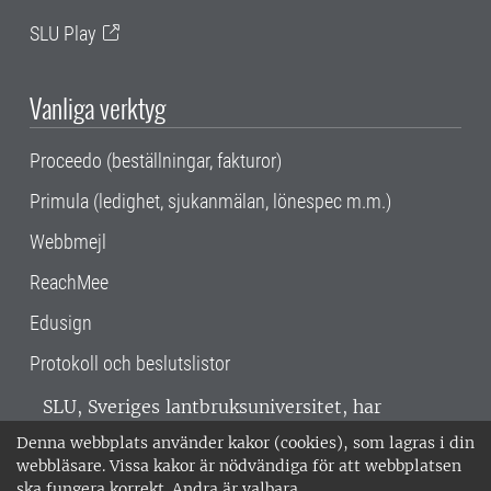
SLU Play
Vanliga verktyg
Proceedo (beställningar, fakturor)
Primula (ledighet, sjukanmälan, lönespec m.m.)
Webbmejl
ReachMee
Edusign
Protokoll och beslutslistor
SLU, Sveriges lantbruksuniversitet, har
verksamhet över hela Sverige. Huvudorter är
Denna webbplats använder kakor (cookies), som lagras i din
Alnarp, Uppsala och Umeå.
SLU är
webbläsare. Vissa kakor är nödvändiga för att webbplatsen
miljöcertifierat enligt ISO 14001. •
Telefon:
ska fungera korrekt. Andra är valbara.