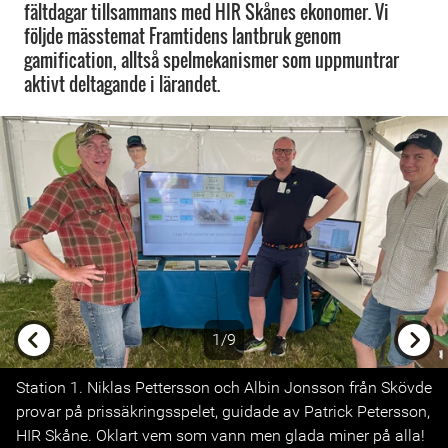
fältdagar tillsammans med HIR Skånes ekonomer. Vi
följde mässtemat Framtidens lantbruk genom
gamification, alltså spelmekanismer som uppmuntrar
aktivt deltagande i lärandet.
1/9
Previous
Next
Station 1. Niklas Pettersson och Albin Jonsson från Skövde
provar på prissäkringsspelet, guidade av Patrick Petersson,
HIR Skåne. Oklart vem som vann men glada miner på alla!