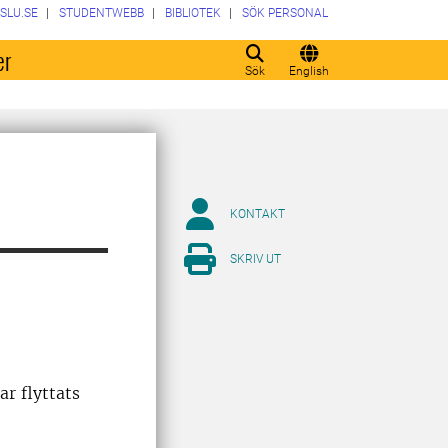
SLU.SE
STUDENTWEBB
BIBLIOTEK
SÖK PERSONAL
er
Sök
English
KONTAKT
SKRIV UT
r flyttats