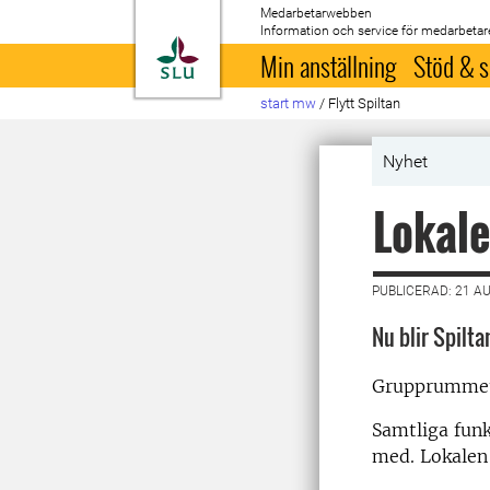
Medarbetarwebben
Information och service för medarbetar
Till startsida
Min anställning
Stöd & s
start mw
/
Flytt Spiltan
Nyhet
Lokale
PUBLICERAD: 21 A
Nu blir Spilta
Grupprummet S
Samtliga funk
med. Lokalen