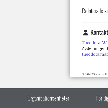
Relaterade si
Kontakt
Theodora Mår
Avdelningen f
theodora.mar
SIDANSVARIG:
INT
Organisationsenheter
För d