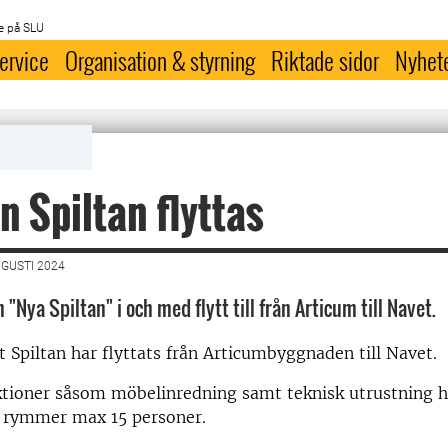
e på SLU
ervice
Organisation & styrning
Riktade sidor
Nyhet
n Spiltan flyttas
UGUSTI 2024
n "Nya Spiltan" i och med flytt till från Articum till Navet.
piltan har flyttats från Articumbyggnaden till Navet.
tioner såsom möbelinredning samt teknisk utrustning ha
 rymmer max 15 personer.