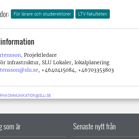
dor:
För lärare och studierektorer
LTV-fakulteten
information
tensson,
Projektledare
ör infrastruktur, SLU Lokaler, lokalplanering
tensson@slu.se
,
+4640415084, +46703353803
ERNKOMMUNIKATION@SLU.SE
ig som är
Senaste nytt från