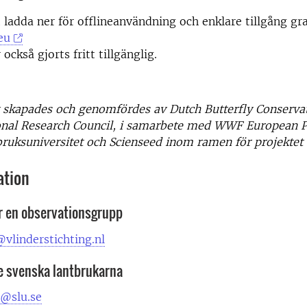
 ladda ner för offlineanvändning och enklare tillgång gra
eu
också gjorts fritt tillgänglig.
iv skapades och genomfördes av Dutch Butterfly Conserva
onal Research Council, i samarbete med WWF European Po
bruksuniversitet och Scienseed inom ramen för projektet
ation
r en observationsgrupp
vlinderstichting.nl
e svenska lantbrukarna
t@slu.se