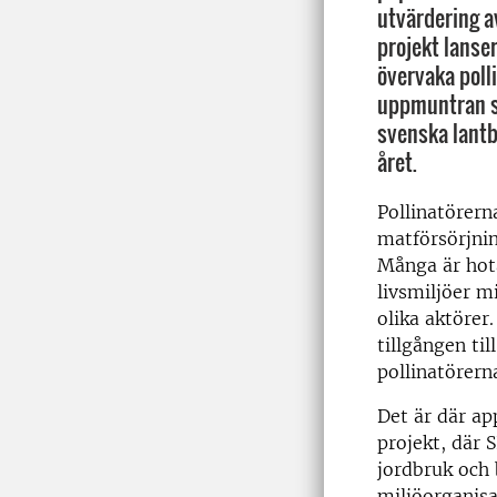
utvärdering a
projekt lanse
övervaka poll
uppmuntran so
svenska lantb
året.
Pollinatörerna
matförsörjnin
Många är hota
livsmiljöer m
olika aktörer
tillgången ti
pollinatörern
Det är där a
projekt, där 
jordbruk och 
miljöorganisa