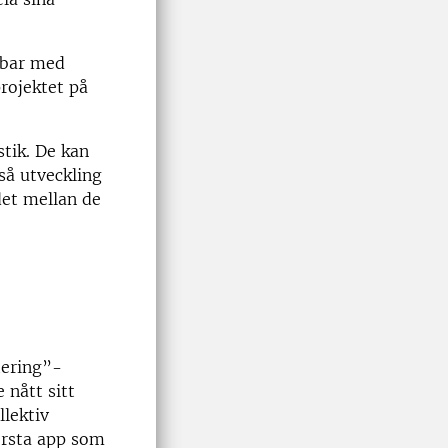
obbar med
rojektet på
stik. De kan
så utveckling
det mellan de
iering”-
 nått sitt
llektiv
örsta app som