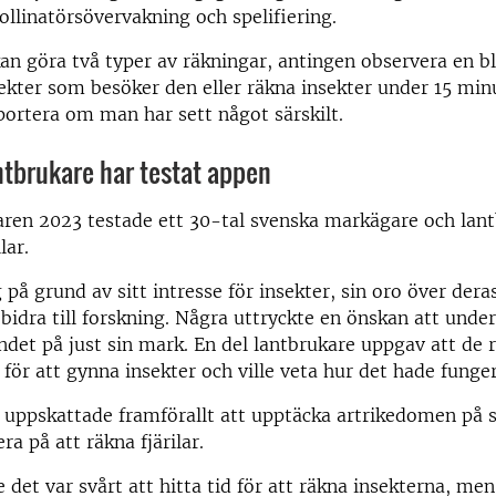
llinatörsövervakning och spelifiering.
an göra två typer av räkningar, antingen observera en 
sekter som besöker den eller räkna insekter under 15 min
portera om man har sett något särskilt.
tbrukare har testat appen
en 2023 testade ett 30-tal svenska markägare och lan
lar.
på grund av sitt intresse för insekter, sin oro över der
t bidra till forskning. Några uttryckte en önskan att unde
åndet på just sin mark. En del lantbrukare uppgav att de
 för att gynna insekter och ville veta hur det hade funger
 uppskattade framförallt att upptäcka artrikedomen på 
ra på att räkna fjärilar.
 det var svårt att hitta tid för att räkna insekterna, me