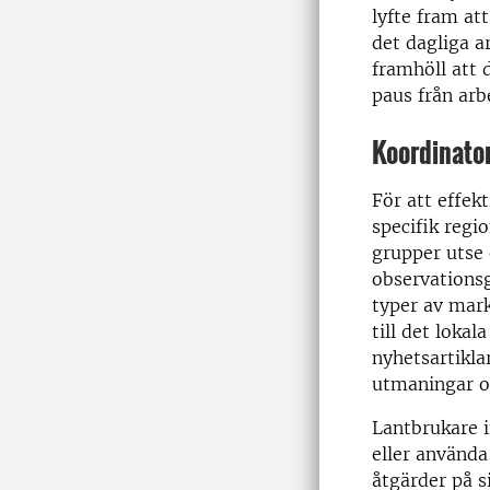
lyfte fram at
det dagliga a
framhöll att 
paus från arb
Koordinato
För att effe
specifik regi
grupper utse 
observationsg
typer av mark
till det lokal
nyhetsartikla
utmaningar oc
Lantbrukare 
eller använda
åtgärder på s