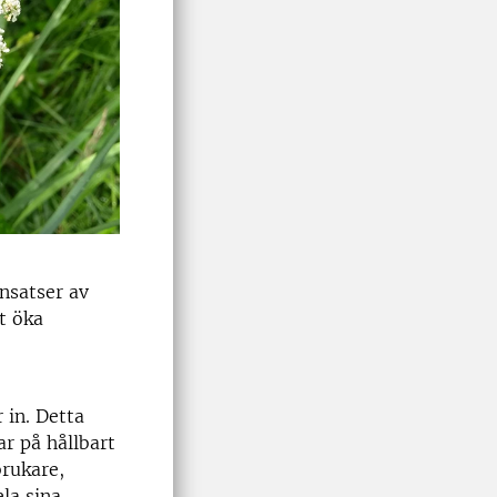
nsatser av
t öka
in. Detta
r på hållbart
brukare,
la sina