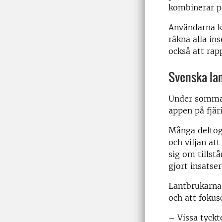
kombinerar po
Användarna k
räkna alla in
också att rap
Svenska lan
Under sommar
appen på fjäri
Många deltog 
och viljan at
sig om tillst
gjort insatser
Lantbrukarna
och att fokuse
–
Vissa tyckte