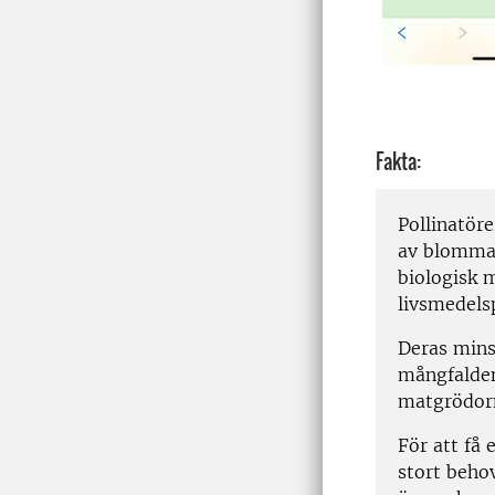
Fakta:
Pollinatör
av blomman
biologisk m
livsmedels
Deras mins
mångfalden
matgrödorn
För att få 
stort beho