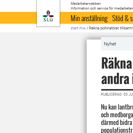
Medarbetarwebben
Information och service för medarbetar
Till startsida
Min anställning
Stöd & s
start mw
/
Räkna pollinatörer tillsa
Nyhet
Räkna 
andra 
PUBLICERAD: 05 JU
Nu kan lantbr
och medborgar
därmed bidra 
populationstr