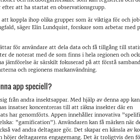
 efter att ha startat en observationsgrupp.
 att koppla ihop olika grupper som är viktiga för och j
gfald, säger Elin Lundquist, forskare som arbetar med p
tar för användare att dela data och få tillgång till stati
ter de noterat med de som finns i hela regionen och ock
na jämförelse är särskilt fokuserad på att förstå samban
arterna och regionens markanvändning.
enna app speciell?
 sig från andra insektsappar. Med hjälp av denna app kan
as insatser koncentreras till att räkna insekter där en
ats har genomförts. Appen innehåller innovativa ”spelif
lska: ”gamification”). Användaren kan få märken när de
ckså vad andra deltagare gör. Det skapar en känsla av ko
h höjer deltagarens engagemang. Det är troligtvis den f