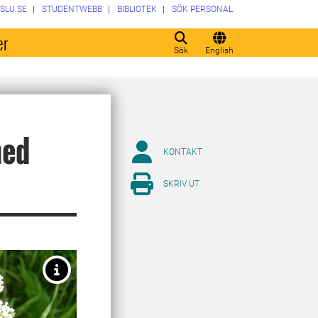
SLU.SE
STUDENTWEBB
BIBLIOTEK
SÖK PERSONAL
er
Sök
English
med
KONTAKT
SKRIV UT