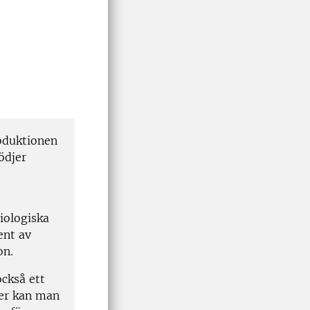
roduktionen
ödjer
iologiska
ent av
on.
också ett
ter kan man