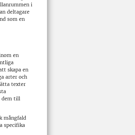
mellanrummen i
nan deltagare
tund som en
 inom en
ntliga
att skapa en
ga arter och
ätta texter
sta
 dem till
sk mångfald
a specifika