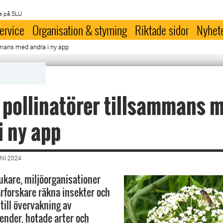
e på SLU
ervice
Organisation & styrning
Riktade sidor
Nyhet
mmans med andra i ny app
pollinatörer tillsammans 
i ny app
NI 2024
ukare, miljöorganisationer
forskare räkna insekter och
till övervakning av
ender, hotade arter och