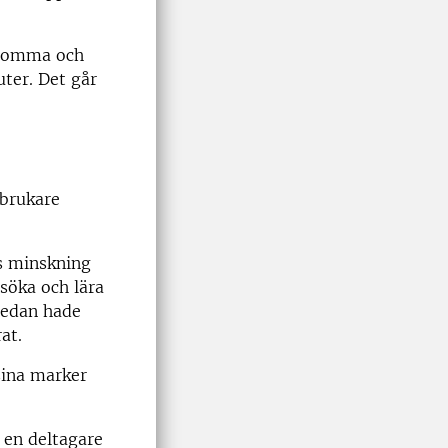
blomma och
uter. Det går
tbrukare
as minskning
rsöka och lära
 redan hade
at.
sina marker
n en deltagare