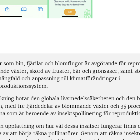
er som bin, fjärilar och blomflugor är avgörande för rep
de växter, skörd av frukter, bär och grönsaker, samt st
ångfald och anpassning till klimatförändringar i
produktionssystem.
kning hotar den globala livsmedelssäkerheten och den b
, med tre fjärdedelar av blommande växter och 35 proc
a som är beroende av insektspollinering för reprodukti
en uppfattning om hur väl dessa insatser fungerar finns 
v av att börja räkna pollinatörer. Genom att räkna insek