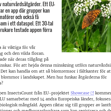
v naturvårdsåtgärder. Ett EU-
rar en app där grupper kan
inatörer och också få
m i ett dataspel. Ett 30-tal
rukare testade appen förra
 är viktiga för vår
g och den vilda floran.
de när deras tillgång på
inskar. För att hejda denna minskning utförs naturvårdsi
. Det kan handla om att så blomremsor i fältkanter för at
ll blommor i landskapet. Men hur funkar åtgärderna för
a?
ppen InsectsCount från EU-projektet
Showcase
kommer 
SLU samarbetar med 14 andra Europeiska länder, fokusera
biologisk mångfald. Appen riktar sig till grupper av lant
tioner och medborgarforskare som kan registrera och de