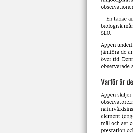
observationer
–
En tanke är
biologisk mån
SLU.
Appen underlät
jämföra de ar
över tid. Den
observerade 
Varför är d
Appen skiljer
observatörern
naturvårdsins
element (enge
mål och ser o
prestation oc