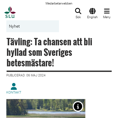
Medarbetarwebben
Till startsida
Sök
English
Meny
Nyhet
Tävling: Ta chansen att bli
hyllad som Sveriges
betesmästare!
PUBLICERAD: 06 MAJ 2024
KONTAKT