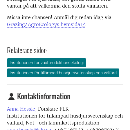
väntar på att välkomna den stolta vinnaren.
Missa inte chansen! Anmäl dig redan idag via
Grazing4AgroEcologys hemsida
.
Relaterade sidor:
Institutionen för växtproduktionsekologi
Institutionen för tillämpad husdjursvetenskap och välfärd
Kontaktinformation
Anna Hessle,
Forskare FLK
Institutionen för tillämpad husdjursvetenskap och
välfärd, Nöt- och lammköttsproduktion
anna.hessle@slu.se
,
+4651167143, +46706703431