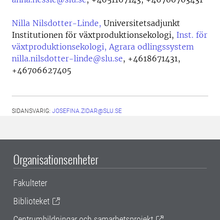
Nilla Nilsdotter-Linde,
Universitetsadjunkt
Institutionen för växtproduktionsekologi,
Inst. för
växtproduktionsekologi, Agrara odlingssystem
nilla.nilsdotter-linde@slu.se
,
+4618671431,
+46706627405
SIDANSVARIG:
JOSEFINA.ZIDAR@SLU.SE
Organisationsenheter
Fakulteter
Biblioteket
Centrumbildningar och samarbetsprojekt