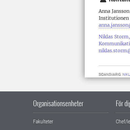
Anna Jansson,
Institutionen
anna.jansson
Niklas Storm,
Kommunikati
niklas.storm
SIDANSVARIG:
NIK
Organisationsenheter
För d
Fakulteter
Chef/l