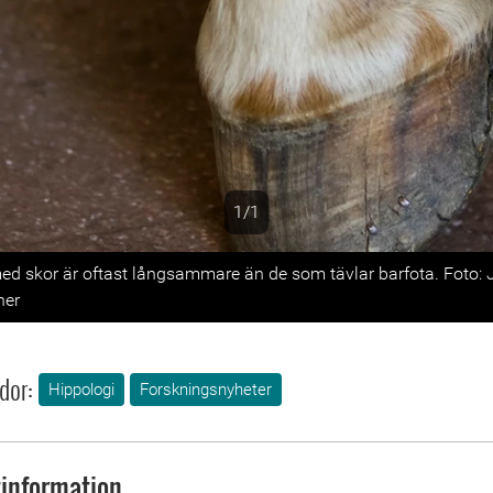
1/1
s
ed skor är oftast långsammare än de som tävlar barfota. Foto:
ner
dor:
Hippologi
Forskningsnyheter
information