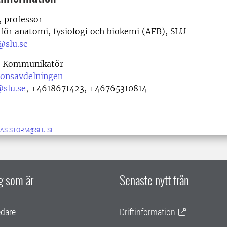
 professor
 för anatomi, fysiologi och biokemi (AFB), SLU
@slu.se
Kommunikatör
onsavdelningen
@slu.se
,
+4618671423, +46765310814
LAS.STORM@SLU.SE
ig som är
Senaste nytt från
edare
Driftinformation