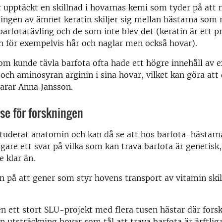
 upptäckt en skillnad i hovarnas kemi som tyder på att
gen av ämnet keratin skiljer sig mellan hästarna som r
arfotatävling och de som inte blev det (keratin är ett 
 för exempelvis hår och naglar men också hovar).
om kunde tävla barfota ofta hade ett högre innehåll av 
 och aminosyran arginin i sina hovar, vilket kan göra att 
klarar Anna Jansson.
sse för forskningen
tuderat anatomin och kan då se att hos barfota-hästarn
ligare ett svar på vilka som kan trava barfota är genetis
e klar än.
en på att gener som styr hovens transport av vitamin skil
n ett stort SLU-projekt med flera tusen hästar där fors
en utsträckning hovar som tål att trava barfota är ärftliga