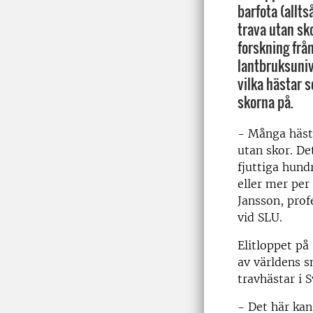
barfota (allts
trava utan sko
forskning frå
lantbruksuniv
vilka hästar s
skorna på.
- Många häst
utan skor. De
fjuttiga hund
eller mer per
Jansson, prof
vid SLU.
Elitloppet på
av världens s
travhästar i S
- Det här kan