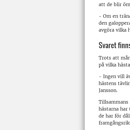
att de blir ö
- Om en träna
den galoppera
avgöra vilka 
Svaret finns
Trots att mån
på vilka häst
- Ingen vill 
hästens tävl
Jansson.
Tillsammans m
hästarna har t
de har för då
framgångsrikt