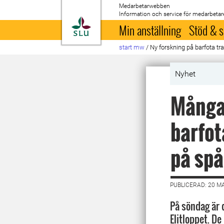
Medarbetarwebben
Information och service för medarbetar
Till startsida
Min anställning
Stöd & s
start mw
/
Ny forskning på barfota tr
Nyhet
Många 
barfot
på spå
PUBLICERAD: 20 M
På söndag är 
Elitloppet. De