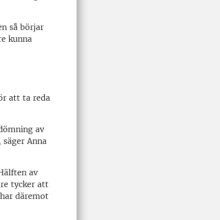
en så börjar
are kunna
r att ta reda
bedömning av
, säger Anna
Hälften av
re tycker att
a har däremot