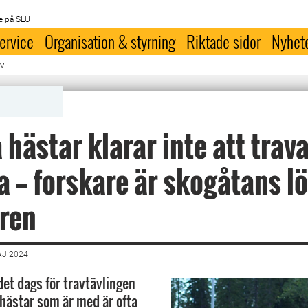
e på SLU
ervice
Organisation & styrning
Riktade sidor
Nyhet
av
hästar klarar inte att trav
a — forskare är skogåtans l
ren
AJ 2024
det dags för travtävlingen
 hästar som är med är ofta