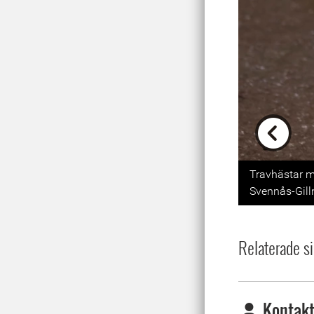
Previou
Travhästar m
Svennås-Gill
Relaterade si
Kontakt