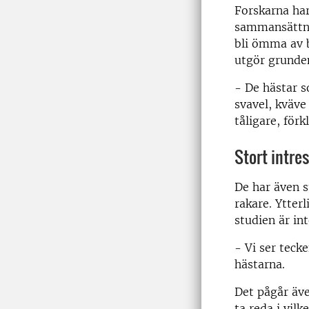
Forskarna har
sammansättnin
bli ömma av b
utgör grunden
- De hästar s
svavel, kväve
tåligare, för
Stort intre
De har även s
rakare. Ytter
studien är int
- Vi ser teck
hästarna.
Det pågår äve
ta reda i vilk