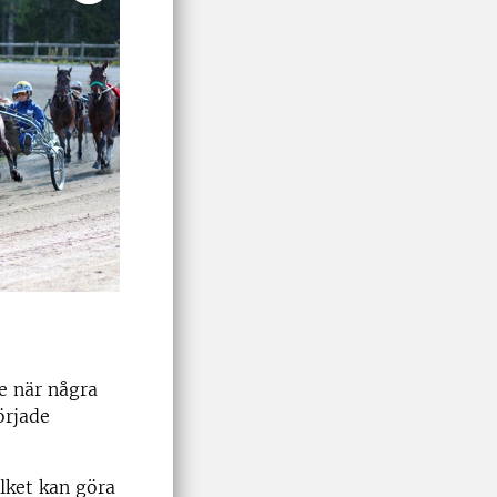
e när några
örjade
ilket kan göra