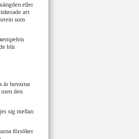
 mängden eller
iskerade att
protein som
exempelvis
de blir
a är hovarna
k, men den
jer sig mellan
karna försöker
.