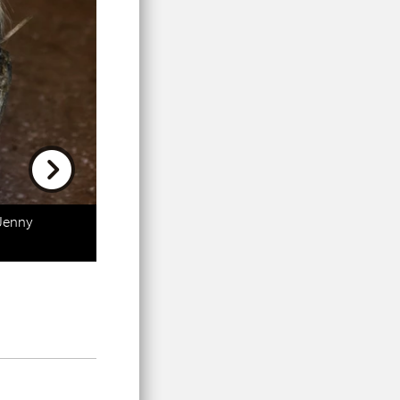
Next
 Jenny