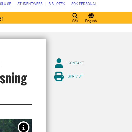
SLU.SE
STUDENTWEBB
BIBLIOTEK
SÖK PERSONAL
er
Sök
English
a
KONTAKT
ösning
SKRIV UT