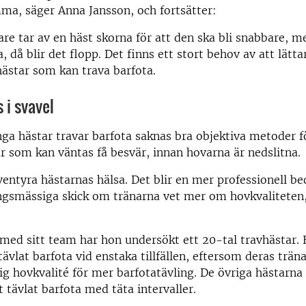
mma, säger Anna Jansson, och fortsätter:
re tar av en häst skorna för att den ska bli snabbare, m
, då blir det flopp. Det finns ett stort behov av att lätt
hästar som kan trava barfota.
 i svavel
ga hästar travar barfota saknas bra objektiva metoder fö
ar som kan väntas få besvär, innan hovarna är nedslitna.
äventyra hästarnas hälsa. Det blir en mer professionell 
ingsmässiga skick om tränarna vet mer om hovkvaliteten
ed sitt team har hon undersökt ett 20-tal travhästar. 
ävlat barfota vid enstaka tillfällen, eftersom deras träna
lig hovkvalité för mer barfotatävling. De övriga hästarn
 tävlat barfota med täta intervaller.