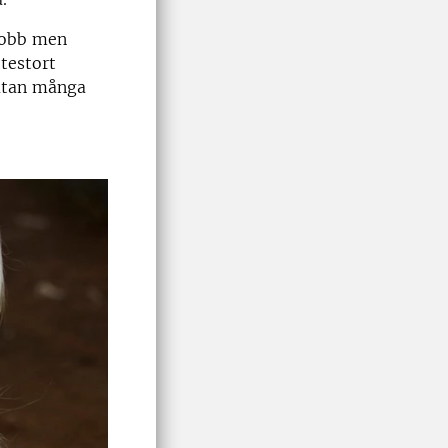
 jobb men
ttestort
 utan många