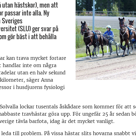
å utan hästskor), men att
r passar inte alla. Ny
n Sveriges
ersitet (SLU) ger svar på
om gör bäst i att behålla
ar kan trava mycket fortare
t handlar inte om några
radelar utan en halv sekund
 kilometer, säger Anna
essor i husdjurens fysiologi
 Solvalla lockar tusentals åskådare som kommer för att s
nabbaste travhästar göra upp. För ungefär 25 år sedan b
verige tävla barfota, idag är det mycket vanligt.
 leda till problem. På vissa hästar slits hovarna snabbt v