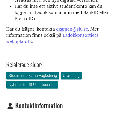
ersättas med den nya digitala versionen.
Har du inte ett aktivt studentkonto kan du
logga in i Ladok som alumn med BankID eller
Freja eID+.
Har du frågor, kontakta
examen@slu.se
. Mer
information finns också på
Ladokkonsortiets
webbplats
.
Relaterade sidor:
Studie- och karriärvägledning
Utbildning
Nyheter för SLU:s studenter
Kontaktinformation