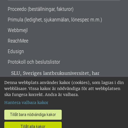
Proceedo (beställningar, fakturor)
Primula (ledighet, sjukanmälan, lönespec m.m.)
Webbmejl
ReachMee
Edusign
Protokoll och beslutslistor
SLU, Sveriges lantbruksuniversitet, har
verksamhet över hela Sverige. Huvudorter är
Denna webbplats använder kakor (cookies), som lagras i din
Alnarp, Uppsala och Umeå.
SLU är
webbläsare. Vissa kakor är nödvändiga för att webbplatsen
miljöcertifierat enligt ISO 14001. •
Telefon:
ska fungera korrekt. Andra är valbara.
018-67 10 00 • Org nr: 202100-2817 •
Om
Hantera valbara kakor
medarbetarwebben
•
SLU:s fakturaadress
•
Om SLU:s webbplatser
•
Vid KRIS
Tillåt bara nödvändiga kakor
•
Hantera kakor
•
Behandling av
Tillåt alla kakor
personuppgifter