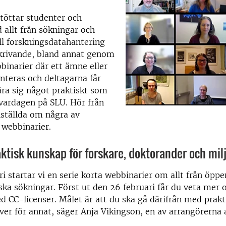
stöttar studenter och
 allt från sökningar och
ill forskningsdatahantering
krivande, bland annat genom
binarier där ett ämne eller
nteras och deltagarna får
ära sig något praktiskt som
i vardagen på SLU. Hör från
nställda om några av
 webbinarier.
aktisk kunskap för forskare, doktorander och mil
ri startar vi en serie korta webbinarier om allt från öppe
iska sökningar. Först ut den 26 februari får du veta mer
d CC-licenser. Målet är att du ska gå därifrån med prak
ver för annat, säger Anja Vikingson, en av arrangörerna