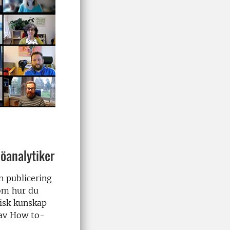
jöanalytiker
n publicering
 om hur du
tisk kunskap
 av How to-