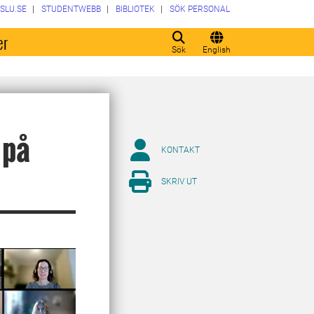
SLU.SE
STUDENTWEBB
BIBLIOTEK
SÖK PERSONAL
er
Sök
English
 på
KONTAKT
SKRIV UT