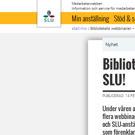
Medarbetarwebben
Information och service för medarbetar
Till startsida
Min anställning
Stöd & s
start mw
/
Bibliotekets webbinarier – 
Nyhet
Biblio
SLU!
PUBLICERAD: 14 F
Under våren a
flera webbina
och SLU-anstä
som förenklar