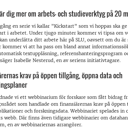
 lär dig mer om arbets- och studieverktyg på 20 m
igång en serie vi kallar ”Kickstart” som vi hoppas ska ge
tart i arbetet. Under tjugo minuter kommer vi tipsa om 
kan underlätta ditt arbete här på SLU, oavsett om du är 
vår kommer vi att ha pass om bland annat informationss
automatisk textuppläsning, referenshanteringsprogram o
säger Isabelle Nesterud, en av seriens initiativtagare.
rernas krav på öppen tillgång, öppna data och
ingsplaner
rdnade vi ett webbinarium för forskare som fått bidrag 
srådet som handlade om finansiärernas krav på öppen ti
likationer och forskningsdata. Webbinariet spelades in 
ts webb. Där finns även tidigare webbinarier om datahan
m, en av webbinariernas arrangörer.