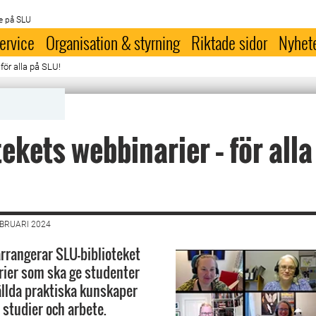
e på SLU
ervice
Organisation & styrning
Riktade sidor
Nyhet
för alla på SLU!
tekets webbinarier – för alla
EBRUARI 2024
rrangerar SLU-biblioteket
rier som ska ge studenter
llda praktiska kunskaper
 studier och arbete.