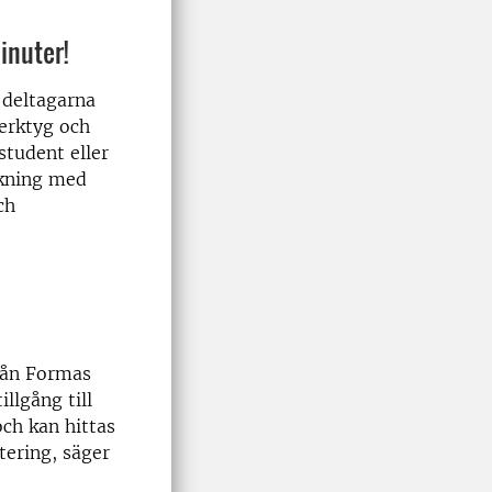
inuter!
 deltagarna
verktyg och
student eller
ökning med
ch
från Formas
llgång till
och kan hittas
tering, säger