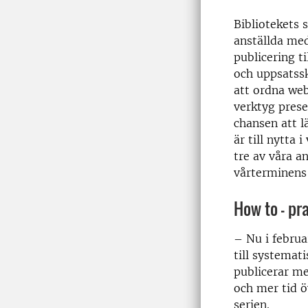
Bibliotekets 
anställda med
publicering t
och uppsatss
att ordna web
verktyg prese
chansen att l
är till nytta 
tre av våra a
vårterminens
How to – pr
– Nu i februa
till systemat
publicerar me
och mer tid ö
serien.