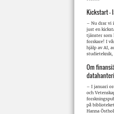
Kickstart –
– Nu drar vi 
just en kicks
tjänster som 
forskare! I 
hjälp av AI, 
studieteknik, 
Om finansiä
datahanter
– I januari o
och Vetenskap
forskningspub
på biblioteke
Hanna Östhol