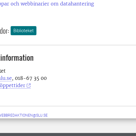
par och webbinarier om datahantering
dor:
Biblioteket
information
ket
lu.se
, 018-67 35 00
öppettider
-WEBBREDAKTIONEN@SLU.SE