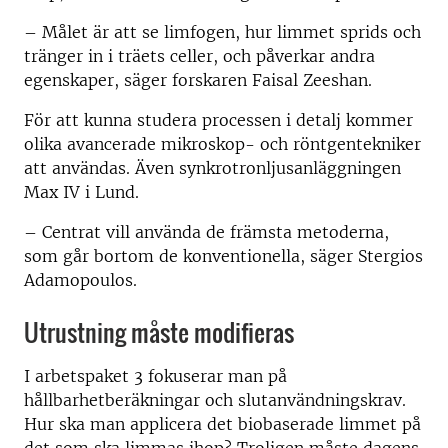
– Målet är att se limfogen, hur limmet sprids och
tränger in i träets celler, och påverkar andra
egenskaper, säger forskaren Faisal Zeeshan.
För att kunna studera processen i detalj kommer
olika avancerade mikroskop- och röntgentekniker
att användas. Även synkrotronljusanläggningen
Max IV i Lund.
– Centrat vill använda de främsta metoderna,
som går bortom de konventionella, säger Stergios
Adamopoulos.
Utrustning måste modifieras
I arbetspaket 3 fokuserar man på
hållbarhetberäkningar och slutanvändningskrav.
Hur ska man applicera det biobaserade limmet på
det som ska limmas ihop? Troligen måste dagens