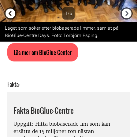
1/6
Previous
Next
Laget som söker efter biobaserade limmer, samlat på
BioGlue-Centre Days. Foto: Torbjörn Esping.
Läs mer om BioGlue Center
Fakta:
Fakta BioGlue-Centre
Uppgift: Hitta biobaserade lim som kan
ersätta de 15 miljoner ton nästan