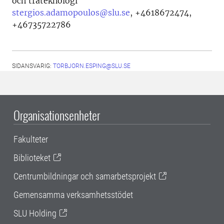
och träteknologi
stergios.adamopoulos@slu.se
,
+4618672474,
+46735722786
SIDANSVARIG:
TORBJORN.ESPING@SLU.SE
Organisationsenheter
Fakulteter
Biblioteket
Centrumbildningar och samarbetsprojekt
Gemensamma verksamhetsstödet
SLU Holding