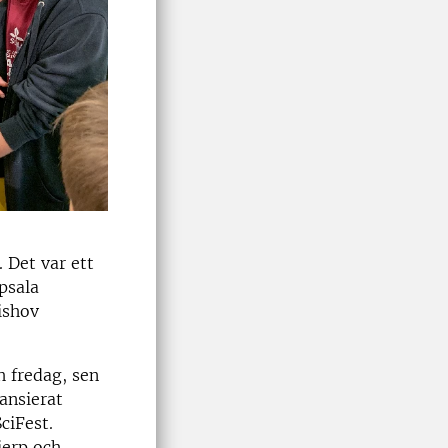
 Det var ett
psala
ishov
h fredag, sen
nansierat
ciFest.
ierp och