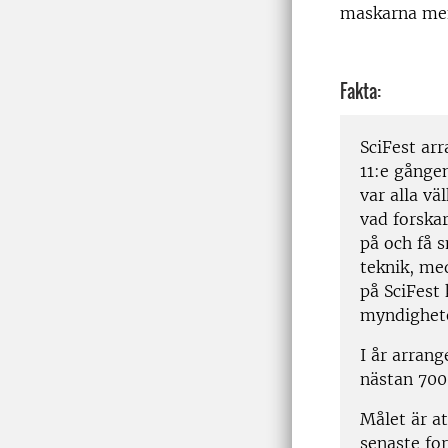
maskarna men 
Fakta:
SciFest ar
11:e gången
var alla v
vad forskar
på och få 
teknik, me
på SciFest
myndighete
I år arrang
nästan 700
Målet är at
senaste for