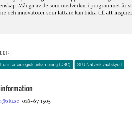
enskap. Många av de som medverkar i programmet är st
re och innovatörer som lättare kan bidra till att inspire
dor:
rum för biologisk bekämpning (CBC)
SLU Nätverk växtskydd
information
t@slu.se
, 018-67 1505