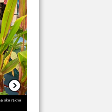
Next
rna ska räkna