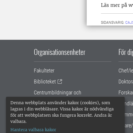
Läs mer på w
SIDANSVARIG:
CAJ
Organisationsenheter
För d
Fakulteter
Chef/l
Biblioteket
Doktor
Centrumbildningar och
Forska
samarbetsprojekt
Denna webbplats använder kakor (cookies), som
Handlä
lagras i din webbläsare. Vissa kakor är nödvändiga
Gemensamma verksamhetsstödet
Kommu
för att webbplatsen ska fungera korrekt. Andra är
valbara.
SLU Holding
Lärare/
Hantera valbara kakor