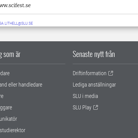
ww.scifest.se
SA.LITHELL@SLU.SE
ig som är
Senaste nytt från
edare
Driftinformation
and eller handledare
Lediga anställningar
re
SLU i media
ggare
SLU Play
nikatör
studierektor