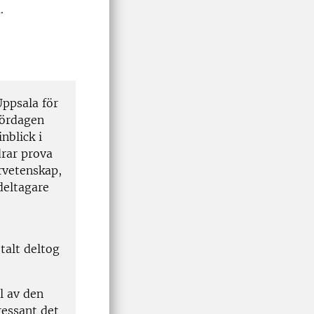
.
Uppsala för
lördagen
nblick i
drar prova
rvetenskap,
deltagare
talt deltog
l av den
ressant det