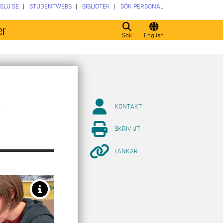
SLU.SE
STUDENTWEBB
BIBLIOTEK
SÖK PERSONAL
er
Sök
English
e
KONTAKT
SKRIV UT
LÄNKAR