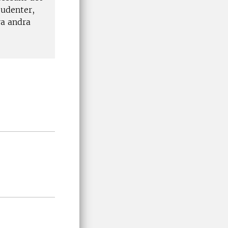
udenter,
ra andra