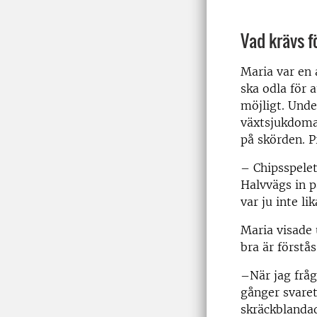
Vad krävs f
Maria var en 
ska odla för 
möjligt. Unde
växtsjukdomar
på skörden. Pr
– Chipsspelet
Halvvägs in p
var ju inte l
Maria visade 
bra är förstås
–När jag fråg
gånger svare
skräckblandad