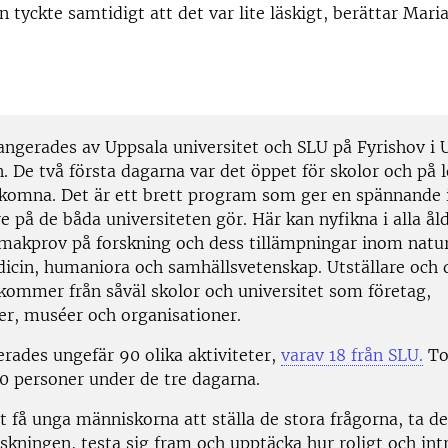
tyckte samtidigt att det var lite läskigt, berättar Maria
rangerades av Uppsala universitet och SLU på Fyrishov i 
. De två första dagarna var det öppet för skolor och på 
älkomna. Det är ett brett program som ger en spännande i
e på de båda universiteten gör. Här kan nyfikna i alla ål
smakprov på forskning och dess tillämpningar inom natu
dicin, humaniora och samhällsvetenskap. Utställare och 
 kommer från såväl skolor och universitet som företag,
r, muséer och organisationer.
erades ungefär 90 olika aktiviteter,
varav 18 från SLU.
To
0 personer under de tre dagarna.
t få unga människorna att ställa de stora frågorna, ta de
skningen, testa sig fram och upptäcka hur roligt och int