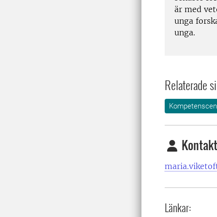
är med vet
unga forska
unga.
Relaterade si
Kompetenscent
Kontakt
maria.viketof
Länkar: