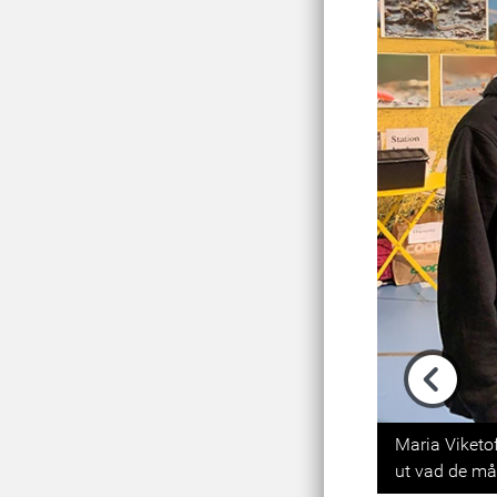
Previou
Maria Viketof
ut vad de må