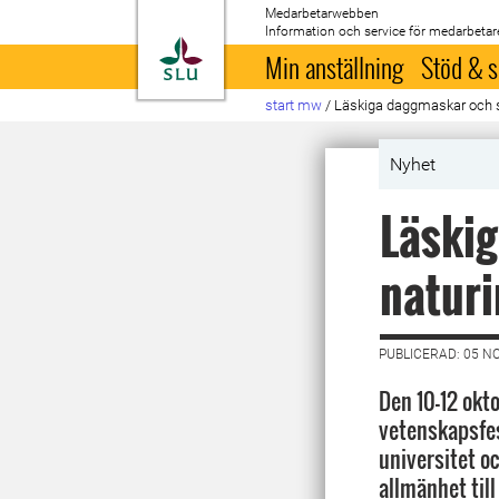
Medarbetarwebben
Information och service för medarbetar
Till startsida
Min anställning
Stöd & s
start mw
/
Läskiga daggmaskar och s
Nyhet
Läski
naturi
PUBLICERAD: 05 N
Den 10-12 okt
vetenskapsfes
universitet oc
allmänhet till