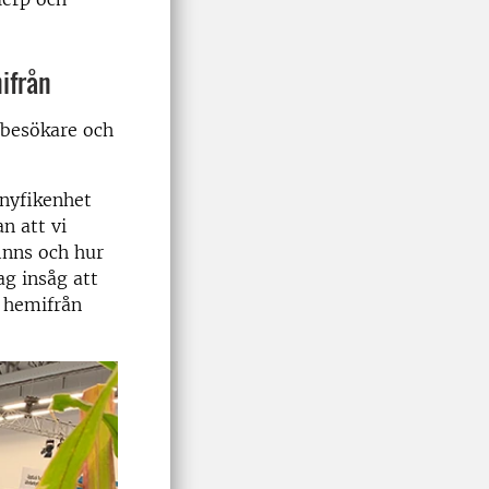
mifrån
t besökare och
 nyfikenhet
n att vi
inns och hur
ag insåg att
t hemifrån