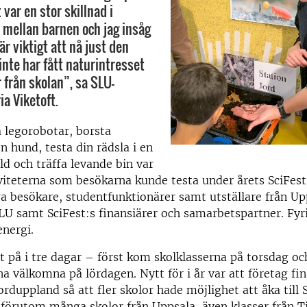
 var en stor skillnad i
mellan barnen och jag insåg
 är viktigt att nå just den
nte har fått naturintresset
 från skolan”, sa SLU-
ia Viketoft.
legorobotar, borsta
n hund, testa din rädsla i en
ld och träffa levande bin var
viteterna som besökarna kunde testa under årets SciFest.
a besökare, studentfunktionärer samt utställare från Up
SLU samt SciFest:s finansiärer och samarbetspartner. Fyr
energi.
et på i tre dagar – först kom skolklasserna på torsdag oc
kna välkomna på lördagen. Nytt för i år var att företag fi
rduppland så att fler skolor hade möjlighet att åka till S
 förutom många skolor från Uppsala, även klasser från T