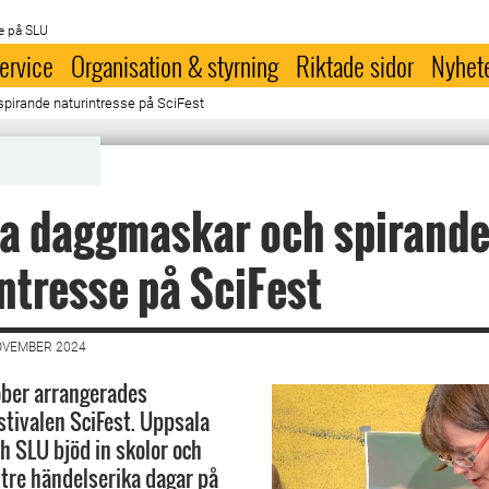
e på SLU
ervice
Organisation & styrning
Riktade sidor
Nyhet
pirande naturintresse på SciFest
ga daggmaskar och spirand
ntresse på SciFest
OVEMBER 2024
ober arrangerades
tivalen SciFest. Uppsala
h SLU bjöd in skolor och
 tre händelserika dagar på