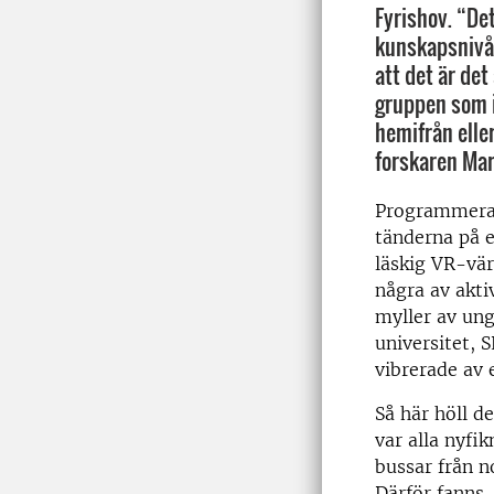
Fyrishov. “Det
kunskapsnivå 
att det är det
gruppen som i
hemifrån eller
forskaren Mar
Programmera 
tänderna på e
läskig VR-vär
några av akti
myller av ung
universitet, 
vibrerade av 
Så här höll d
var alla nyfi
bussar från no
Därför fanns,