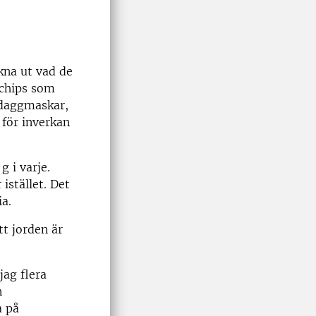
kna ut vad de
 chips som
, daggmaskar,
 för inverkan
 i varje.
istället. Det
ia.
tt jorden är
jag flera
n
a på