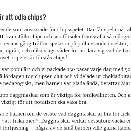
ör att odla chips?
av de som ansvarade för Chipsspelet. Där får spelarna rä
att framställa chips och sen försöka framställa så många
r resans gång träffar spelarna på pollinerande insekter
, ogräs, och olika slags väder för att lära sig vad de har
iset i spelet är förstås chips!
 var populärt och vi packade 150 påsar varje dag med 50 g
å lördagen tog chipsen slut och vi delade ut chokladbitar 
ika pedagogiskt, men barnen var glada ändå, berättar Mar
upp daggmaskar som är viktiga för jordkvaliteten. Och a
 viktigt för att potatisen ska växa bra.
ade barnen om de visste vad daggmaskar är bra för fick 
t ”att fiska med”. Daggmaskar verkar dessutom väcka e
 förtjusning – några av de små barnen ville gärna känn