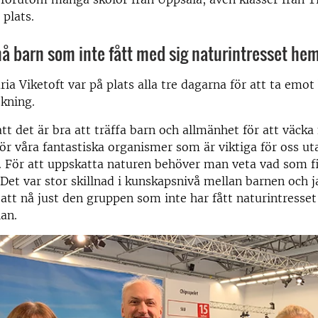
plats.
 nå barn som inte fått med sig naturintresset he
ia Viketoft var på plats alla tre dagarna för att ta emo
kning.
att det är bra att träffa barn och allmänhet för att väcka
för våra fantastiska organismer som är viktiga för oss uta
. För att uppskatta naturen behöver man veta vad som f
 Det var stor skillnad i kunskapsnivå mellan barnen och j
t att nå just den gruppen som inte har fått naturintresse
lan.