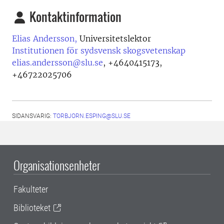
Kontaktinformation
Elias Andersson,
Universitetslektor
Institutionen för sydsvensk skogsvetenskap
elias.andersson@slu.se
,
+4640415173,
+46722025706
SIDANSVARIG:
TORBJORN.ESPING@SLU.SE
Organisationsenheter
Fakulteter
Biblioteket