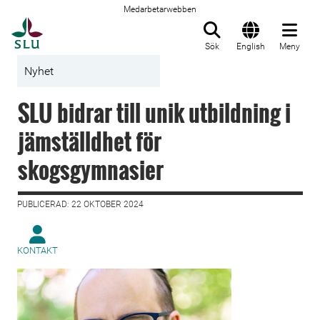
Medarbetarwebben
Till startsida
Sök
English
Meny
Nyhet
SLU bidrar till unik utbildning i
jämställdhet för
skogsgymnasier
PUBLICERAD: 22 OKTOBER 2024
KONTAKT