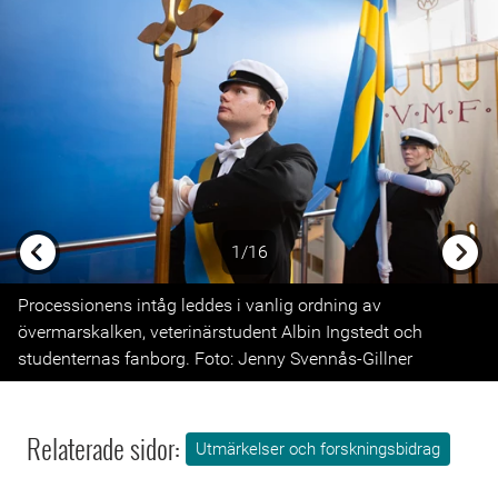
1/16
Previous
Next
Processionens intåg leddes i vanlig ordning av
övermarskalken, veterinärstudent Albin Ingstedt och
studenternas fanborg. Foto: Jenny Svennås-Gillner
Relaterade sidor:
Utmärkelser och forskningsbidrag