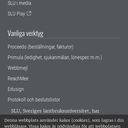
SLU i media
SLU Play
Vanliga verktyg
Proceedo (beställningar, fakturor)
Primula (ledighet, sjukanmälan, lönespec m.m.)
Webbmejl
ReachMee
Edusign
Protokoll och beslutslistor
SLU, Sveriges lantbruksuniversitet, har
verksamhet över hela Sverige. Huvudorter är
Denna webbplats använder kakor (cookies), som lagras i din
Alnarp, Uppsala och Umeå.
SLU är
webbläsare. Vissa kakor är nödvändiga för att webbplatsen