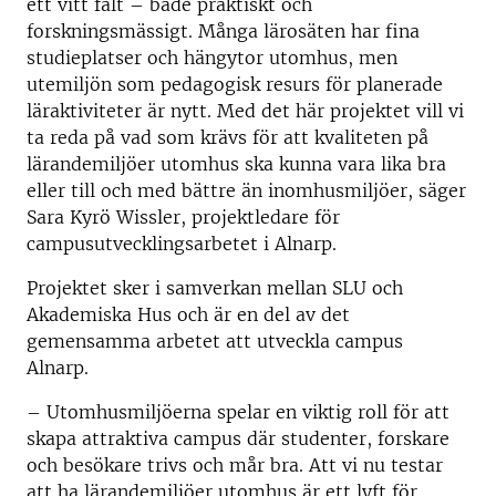
ett vitt fält – både praktiskt och
forskningsmässigt. Många lärosäten har fina
studieplatser och hängytor utomhus, men
utemiljön som pedagogisk resurs för planerade
läraktiviteter är nytt. Med det här projektet vill vi
ta reda på vad som krävs för att kvaliteten på
lärandemiljöer utomhus ska kunna vara lika bra
eller till och med bättre än inomhusmiljöer, säger
Sara Kyrö Wissler, projektledare för
campusutvecklingsarbetet i Alnarp.
Projektet sker i samverkan mellan SLU och
Akademiska Hus och är en del av det
gemensamma arbetet att utveckla campus
Alnarp.
– Utomhusmiljöerna spelar en viktig roll för att
skapa attraktiva campus där studenter, forskare
och besökare trivs och mår bra. Att vi nu testar
att ha lärandemiljöer utomhus är ett lyft för