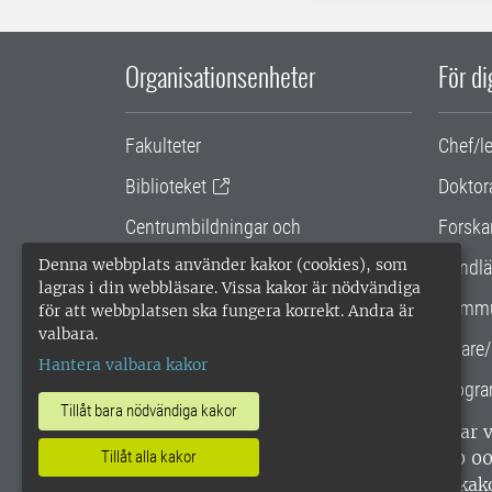
Organisationsenheter
För d
Fakulteter
Chef/l
Biblioteket
Doktor
Centrumbildningar och
Forska
samarbetsprojekt
Denna webbplats använder kakor (cookies), som
Handlä
lagras i din webbläsare. Vissa kakor är nödvändiga
Gemensamma verksamhetsstödet
Kommu
för att webbplatsen ska fungera korrekt. Andra är
valbara.
SLU Holding
Lärare/
Hantera valbara kakor
Progra
Tillåt bara nödvändiga kakor
SLU, Sveriges lantbruksuniversitet, har
enligt ISO 14001. •
Telefon: 018-67 10 0
Tillåt alla kakor
webbplatser
•
Vid KRIS
•
Hantera kak