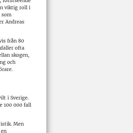
t, förutseende
viktig roll i
r som
ger Andreas
vis från 80
faller ofta
ellan skogen,
ing och
örare.
lt i Sverige.
e 100 000 fall
tistik. Men
 en