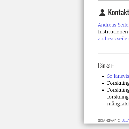
Kontakt
Andreas Seile
Institutionen 
andreas.seile
Länkar:
Se länsvi
Forsknin
Forskning
forskning
mångfald 
SIDANSVARIG:
ULL