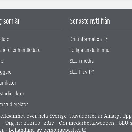
ig som är
Senaste nytt från
edare
Driftinformation
and eller handledare
Lediga anställningar
re
SLU i media
ggare
SLU Play
nikatör
studierektor
mstudierektor
 verksamhet över hela Sverige. Huvudorter är Alnarp, U
0 • Org nr: 202100-2817 •
Om medarbetarwebben
•
SLU:s
or
•
Behandling av personuppgifter