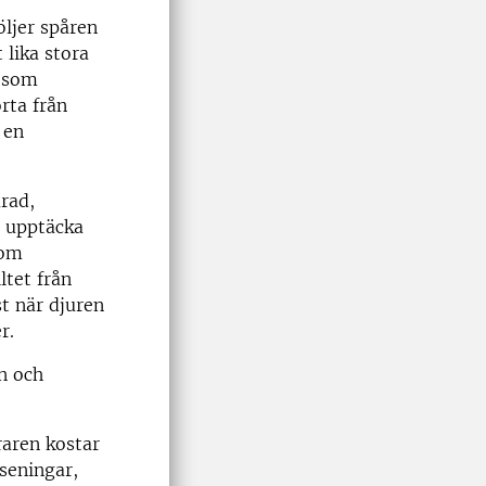
öljer spåren
 lika stora
g som
rta från
 en
ärad,
t upptäcka
 om
tet från
t när djuren
r.
n och
raren kostar
rseningar,