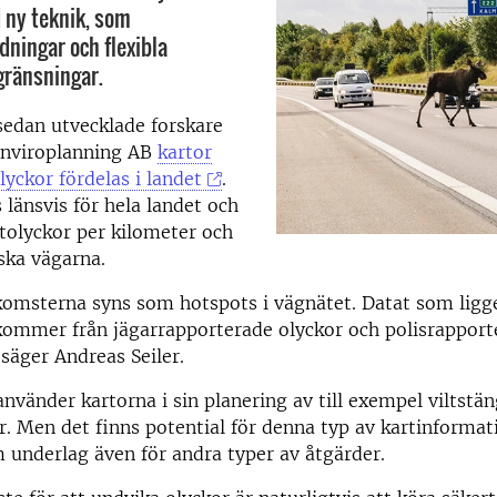
 ny teknik, som
ningar och flexibla
gränsningar.
sedan utvecklade forskare
Enviroplanning AB
kartor
lyckor fördelas i landet
.
 länsvis för hela landet och
iltolyckor per kilometer och
ska vägarna.
omsterna syns som hotspots i vägnätet. Datat som ligge
kommer från jägarrapporterade olyckor och polisrapport
 säger Andreas Seiler.
använder kartorna i sin planering av till exempel viltstä
. Men det finns potential för denna typ av kartinformat
underlag även för andra typer av åtgärder.