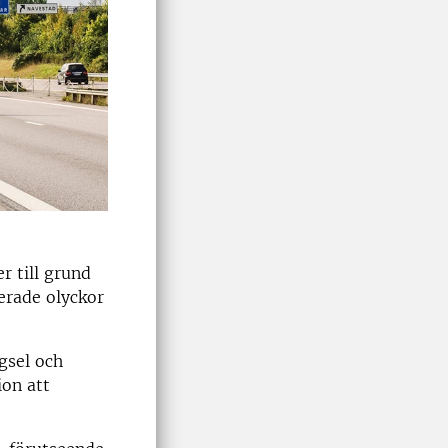
r till grund
erade olyckor
ngsel och
ion att