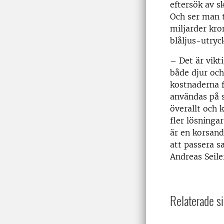
eftersök av s
Och ser man t
miljarder kro
blåljus-utryc
– Det är vikt
både djur oc
kostnaderna f
användas på s
överallt och 
fler lösninga
är en korsand
att passera s
Andreas Seile
Relaterade si