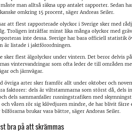
 måste man alltså räkna upp antalet rapporter. Sedan har
kanske omkring 15 procent, säger Andreas Seiler.
sar att flest rapporterade olyckor i Sverige sker med rådju
älg. Troligen inträffar minst lika många olyckor med gräv
porteras inte dessa. Sverige har bara officiell statistik 
 är listade i jaktförordningen.
ge sker flest älgolyckor under vintern. Det beror delvis 
rnas vintervandringar som ofta leder de till områden me
gar och järnvägar.
 övriga arter sker framför allt under oktober och nove
ra faktorer: dels är viltstammarna som störst då, dels in
 och dels sammanfaller rusningstrafiken med skymningst
 och våren rör sig klövdjuren mindre, de har blivit färre 
r bilförarna brukar vara bättre, säger Andreas Seiler.
st bra på att skrämmas