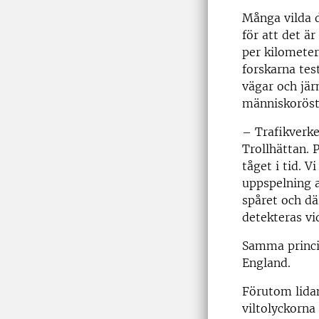
Många vilda dj
för att det är
per kilometer
forskarna tes
vägar och jär
människoröst 
– Trafikverke
Trollhättan. 
tåget i tid. V
uppspelning a
spåret och dä
detekteras vi
Samma princip
England.
Förutom lidan
viltolyckorna