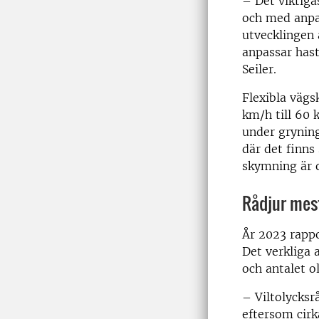
– Det viktiga
och med anpas
utvecklingen 
anpassar hast
Seiler.
Flexibla vägs
km/h till 60 
under gryning
där det finns
skymning är o
Rådjur mest
År 2023 rappo
Det verkliga 
och antalet ol
– Viltolycksr
eftersom cirk