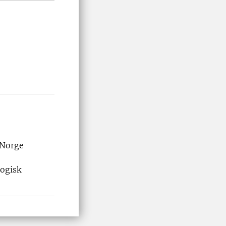
 Norge
logisk