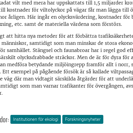
kadat vilt med mera har uppskattats till 1,5 miljarder kro
ill kostnader för viltolyckor på vägar får man lägga till 
nor årligen. Här ingår en olycksvärdering, kostnader för 
kning, etc. samt de materiella värdena som förstörs.
igt att hitta nya metoder för att förbättra trafiksäkerhe
h människor, samtidigt som man minskar de stora ekon
ör samhället. Stängsel och faunabroar har i regel god ef
ärskilt olycksdrabbade sträckor. Men de är för dyra för 
kan medföra betydande miljöingrepp framför allt i norr, 
r. Ett exempel på pågående försök är så kallade viltpassag
e väg där man vidtagit särskilda åtgärder för att underlät
amtidigt som man varnar trafikanter för övergången, avs
r.
dor:
Institutionen för ekologi
Forskningsnyheter