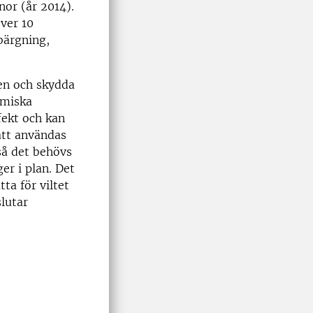
nor (år 2014).
över 10
bärgning,
ten och skydda
omiska
fekt och kan
att användas
så det behövs
er i plan. Det
ta för viltet
lutar