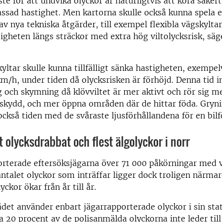
ste för att undvika olyckor är naturligtvis att köra säker
sad hastighet. Men kartorna skulle också kunna spela en 
av nya tekniska åtgärder, till exempel flexibla vägskylta
igheten längs sträckor med extra hög viltolycksrisk, sä
kyltar skulle kunna tillfälligt sänka hastigheten, exempel
km/h, under tiden då olycksrisken är förhöjd. Denna tid in
 och skymning då klövviltet är mer aktivt och rör sig m
 skydd, och mer öppna områden där de hittar föda. Gryn
ckså tiden med de svåraste ljusförhållandena för en bilf
 olycksdrabbat och flest älgolyckor i norr
rterade eftersöksjägarna över 71 000 påkörningar med vi
antalet olyckor som inträffar ligger dock troligen närmar
yckor ökar från år till år.
ådet använder enbart jägarrapporterade olyckor i sin sta
a 20 procent av de polisanmälda olyckorna inte leder till