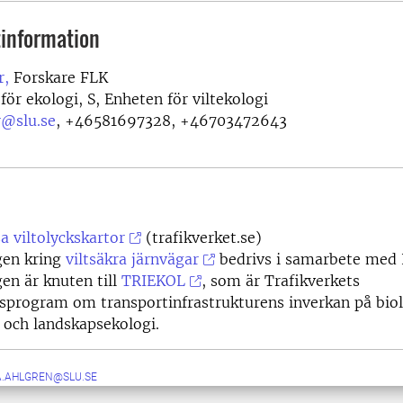
information
r,
Forskare FLK
för ekologi, S, Enheten för viltekologi
r@slu.se
,
+46581697328, +46703472643
sa viltolyckskartor
(trafikverket.se)
gen kring
viltsäkra järnvägar
bedrivs i samarbete med
en är knuten till
TRIEKOL
, som är Trafikverkets
sprogram om transportinfrastrukturens inverkan på bio
och landskapsekologi.
A.AHLGREN@SLU.SE