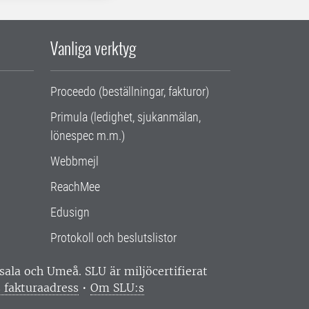
Vanliga verktyg
Proceedo (beställningar, fakturor)
Primula (ledighet, sjukanmälan,
lönespec m.m.)
Webbmejl
ReachMee
Edusign
Protokoll och beslutslistor
ppsala och Umeå.
SLU är miljöcertifierat
 fakturaadress
•
Om SLU:s