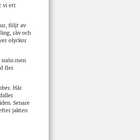
 vi ett
r, följt av
ling, räv och
över olyckor
på snön men
d fler
mber. Här
faller
iden. Senare
efter jakten