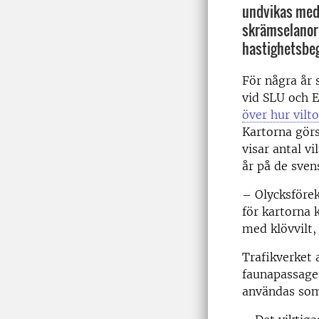
undvikas med
skrämselanord
hastighetsbe
För några år 
vid SLU och 
över hur vilto
Kartorna görs
visar antal v
år på de sven
– Olycksförek
för kartorna 
med klövvilt,
Trafikverket 
faunapassager
användas som 