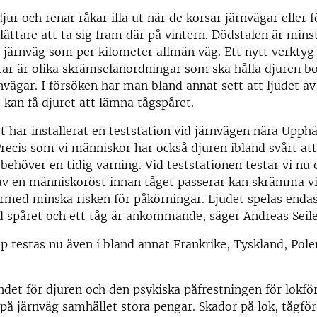
ur och renar råkar illa ut när de korsar järnvägar eller f
 lättare att ta sig fram där på vintern. Dödstalen är minst
 järnväg som per kilometer allmän väg. Ett nytt verkty
tar är olika skrämselanordningar som ska hålla djuren bo
nvägar. I försöken har man bland annat sett att ljudet av
kan få djuret att lämna tågspåret.
t har installerat en teststation vid järnvägen nära Upph
Precis som vi människor har också djuren ibland svårt at
i behöver en tidig varning. Vid teststationen testar vi nu
v en människoröst innan tåget passerar kan skrämma vil
rmed minska risken för påkörningar. Ljudet spelas endas
d spåret och ett tåg är ankommande, säger Andreas Seile
 testas nu även i bland annat Frankrike, Tyskland, Pole
det för djuren och den psykiska påfrestningen för lokfö
 på järnväg samhället stora pengar. Skador på lok, tågfö