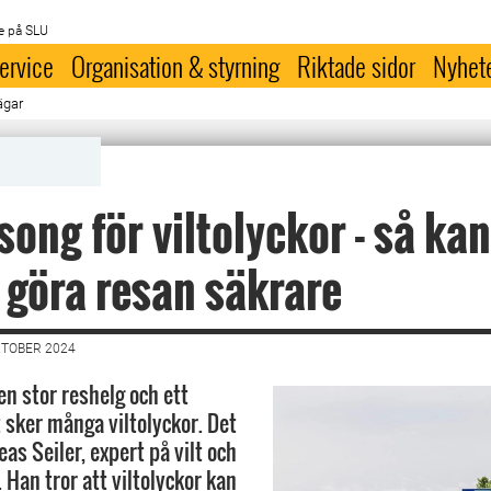
e på SLU
ervice
Organisation & styrning
Riktade sidor
Nyhet
ägar
ong för viltolyckor - så kan
 göra resan säkrare
KTOBER 2024
en stor reshelg och ett
et sker många viltolyckor. Det
as Seiler, expert på vilt och
. Han tror att viltolyckor kan