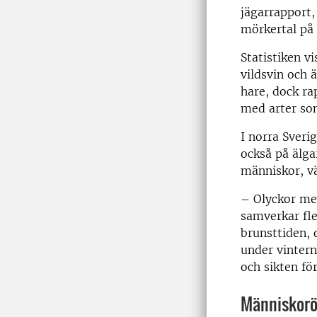
jägarrapport,
mörkertal på 
Statistiken vi
vildsvin och 
hare, dock rap
med arter som
I norra Sveri
också på älga
människor, vä
– Olyckor med
samverkar fle
brunsttiden,
under vintern
och sikten fö
Människorö