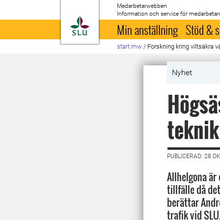
Medarbetarwebben
Information och service för medarbetar
Till startsida
Min anställning
Stöd & s
start mw
/
Forskning kring viltsäkra v
Nyhet
Högsäs
teknik
PUBLICERAD: 28 O
Allhelgona är 
tillfälle då d
berättar Andre
trafik vid SLU