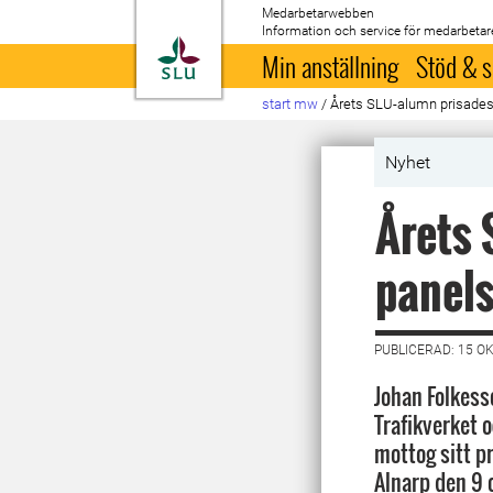
Medarbetarwebben
Information och service för medarbetar
Till startsida
Min anställning
Stöd & s
start mw
/
Årets SLU-alumn prisades
Nyhet
Årets 
panel
PUBLICERAD: 15 O
Johan Folkess
Trafikverket 
mottog sitt p
Alnarp den 9 o