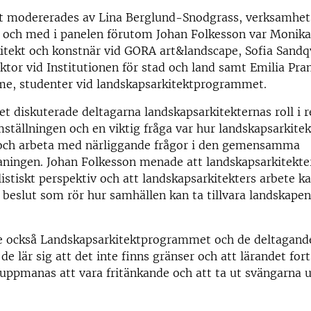
t modererades av Lina Berglund-Snodgrass, verksamhets
och med i panelen förutom Johan Folkesson var Monika
tekt och konstnär vid GORA art&landscape, Sofia Sandqv
ektor vid Institutionen för stad och land samt Emilia Pra
e, studenter vid landskapsarkitektprogrammet.
t diskuterade deltagarna landskapsarkitekternas roll i re
ställningen och en viktig fråga var hur landskapsarkitek
 och arbeta med närliggande frågor i den gemensamma
ningen. Johan Folkesson menade att landskapsarkitekte
olistiskt perspektiv och att landskapsarkitekters arbete k
 i beslut som rör hur samhällen kan ta tillvara landskapen
te också Landskapsarkitektprogrammet och de deltagand
de lär sig att det inte finns gränser och att lärandet fort
 uppmanas att vara fritänkande och att ta ut svängarna 