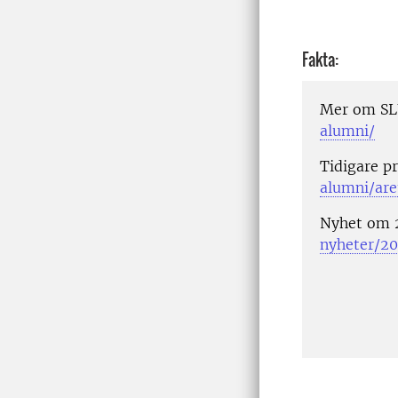
Fakta:
Mer om S
alumni/
Tidigare p
alumni/are
Nyhet om 
nyheter/2