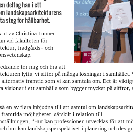
en deltog han i ett
om landskapsarkitekturens
sta steg för hållbarhet.
s ut av Christina Lunner
an vid fakulteten för
tektur, trädgårds- och
onsvetenskap.
edrande för mig och bra att
tekturen lyfts, vi sitter på många lösningar i samhället. 
n alternativ framtid som vi kan samtala om. Det är viktig
iva visioner i ett samhälle som bygger mycket på siffror,
så en av flera inbjudna till ett samtal om landskapsarki
 framtida möjligheter, särskilt i relation till
ställningen, ”Hur kan professionen utvecklas för att m
ch hur kan landskapsperspektivet i planering och design