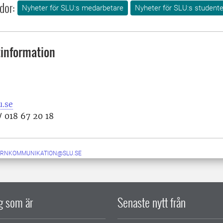
dor:
Nyheter för SLU:s medarbetare
Nyheter för SLU:s studente
information
.se
/ 018 67 20 18
ERNKOMMUNIKATION@SLU.SE
ig som är
Senaste nytt från