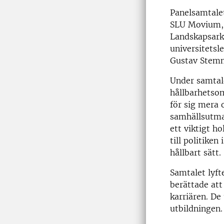
Panelsamtale
SLU Movium, 
Landskapsarki
universitetsl
Gustav Stemm
Under samtale
hållbarhetsom
för sig mera
samhällsutma
ett viktigt h
till politiken
hållbart sätt.
Samtalet lyf
berättade att 
karriären. De
utbildningen.