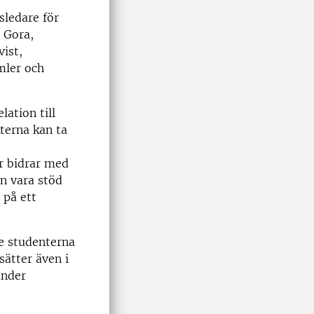
ledare för
 Gora,
ist,
mler och
lation till
terna kan ta
r bidrar med
an vara stöd
 på ett
e studenterna
sätter även i
under