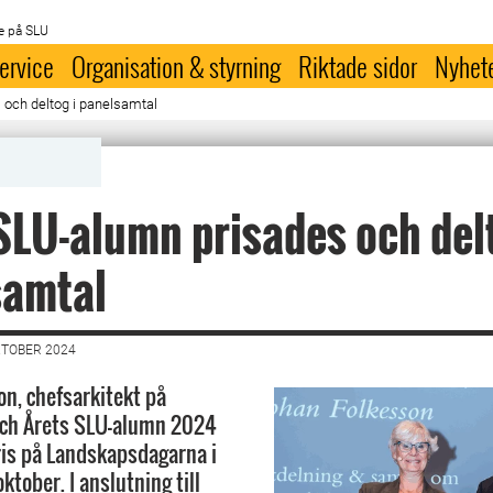
e på SLU
ervice
Organisation & styrning
Riktade sidor
Nyhet
 och deltog i panelsamtal
SLU-alumn prisades och delt
samtal
KTOBER 2024
on, chefsarkitekt på
och Årets SLU-alumn 2024
ris på Landskapsdagarna i
ktober. I anslutning till