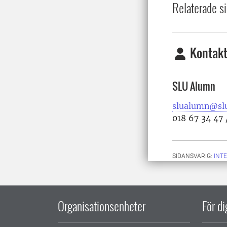
Relaterade si
Kontakt
SLU Alumn
slualumn@slu
018 67 34 47 
SIDANSVARIG:
INT
Organisationsenheter
För d