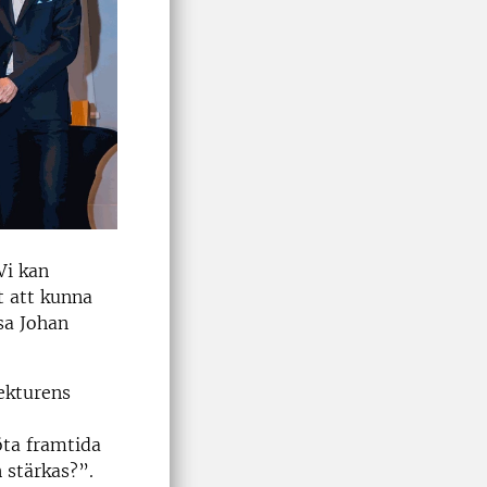
Vi kan
t att kunna
 sa Johan
tekturens
öta framtida
 stärkas?”.