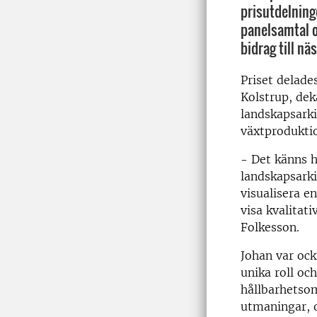
prisutdelning
panelsamtal 
bidrag till nä
Priset delade
Kolstrup, dek
landskapsarki
växtprodukti
- Det känns h
landskapsarki
visualisera e
visa kvalitat
Folkesson.
Johan var ock
unika roll och
hållbarhetsom
utmaningar, o