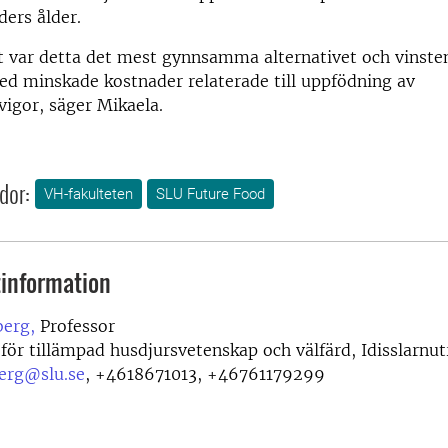
ers ålder.
 var detta det mest gynnsamma alternativet och vinsten
d minskade kostnader relaterade till uppfödning av
vigor, säger Mikaela.
dor:
VH-fakulteten
SLU Future Food
information
berg,
Professor
 för tillämpad husdjursvetenskap och välfärd, Idisslarnut
berg@slu.se
,
+4618671013, +46761179299