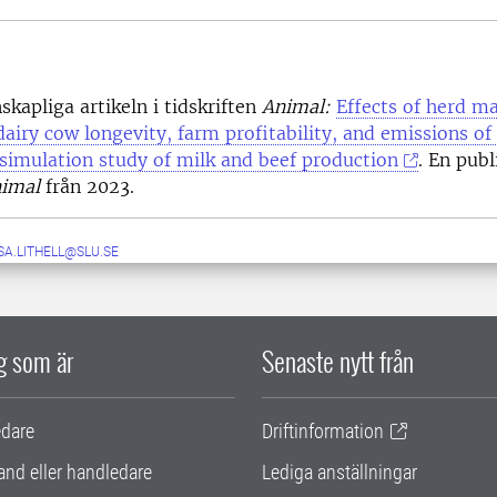
skapliga artikeln i tidskriften
Animal:
Effects of herd 
dairy cow longevity, farm profitability, and emissions of
simulation study of milk and beef production
. En publ
imal
från 2023.
SA.LITHELL@SLU.SE
ig som är
Senaste nytt från
edare
Driftinformation
and eller handledare
Lediga anställningar