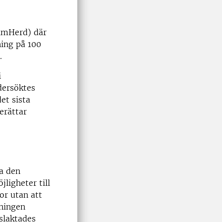
SimHerd) där
ning på 100
.
i
ndersöktes
et sista
erättar
ka den
jligheter till
or utan att
tningen
slaktades