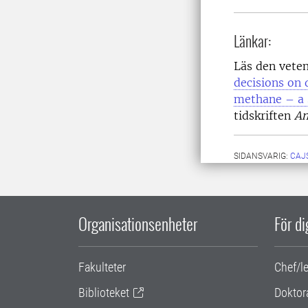
Länkar:
Läs den veten
decisions on 
methane – a 
tidskriften
An
SIDANSVARIG:
CAJ
Organisationsenheter
För d
Fakulteter
Chef/l
Biblioteket
Doktor