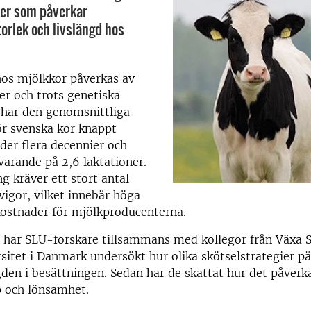
der som påverkar
orlek och livslängd hos
hos mjölkkor påverkas av
r och trots genetiska
 har den genomsnittliga
ör svenska kor knappt
der flera decennier och
rvarande på 2,6 laktationer.
g kräver ett stort antal
vigor, vilket innebär höga
ostnader för mjölkproducenterna.
e har SLU-forskare tillsammans med kollegor från Växa 
sitet i Danmark undersökt hur olika skötselstrategier p
den i besättningen. Sedan har de skattat hur det påverk
 och lönsamhet.