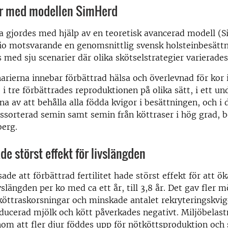
r med modellen SimHerd
a gjordes med hjälp av en teoretisk avancerad modell (
io motsvarande en genomsnittlig svensk holsteinbesätt
 med sju scenarier där olika skötselstrategier varierades
arierna innebar förbättrad hälsa och överlevnad för kor 
 i tre förbättrades reproduktionen på olika sätt, i ett u
a av att behålla alla födda kvigor i besättningen, och i d
sorterad semin samt semin från köttraser i hög grad, b
berg.
ade störst effekt för livslängden
ade att förbättrad fertilitet hade störst effekt för att ö
slängden per ko med ca ett år, till 3,8 år. Det gav fler mö
köttraskorsningar och minskade antalet rekryteringskvig
ucerad mjölk och kött påverkades negativt. Miljöbelas
m att fler djur föddes upp för nötköttsproduktion och 