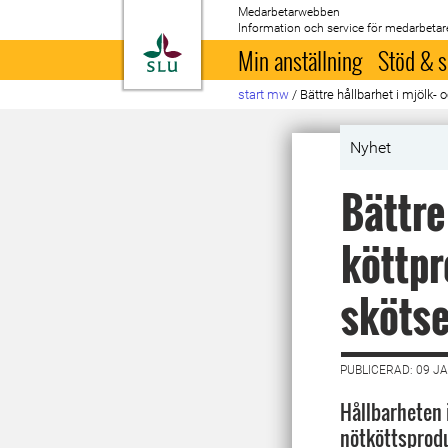
Medarbetarwebben
Information och service för medarbetar
Till startsida
Min anställning
Stöd & s
start mw
/
Bättre hållbarhet i mjölk-
Nyhet
Bättre
köttpr
skötse
PUBLICERAD: 09 J
Hållbarheten 
nötköttsprod