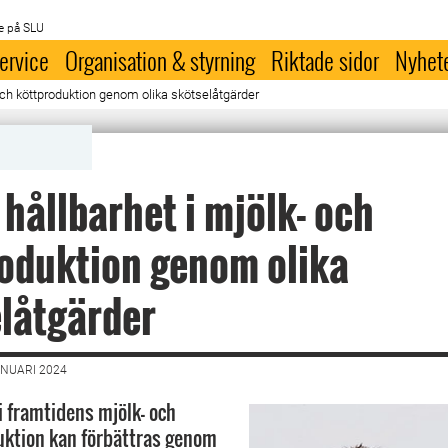
e på SLU
ervice
Organisation & styrning
Riktade sidor
Nyhet
 och köttproduktion genom olika skötselåtgärder
 hållbarhet i mjölk- och
oduktion genom olika
låtgärder
ANUARI 2024
i framtidens mjölk- och
uktion kan förbättras genom