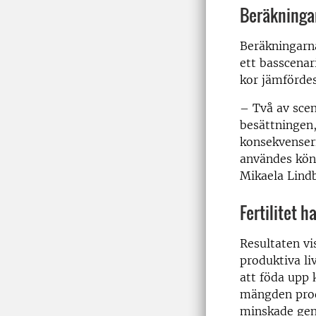
Beräkninga
Beräkningarn
ett basscenar
kor jämfördes
– Två av scen
besättningen,
konsekvensern
användes köns
Mikaela Lind
Fertilitet h
Resultaten vis
produktiva liv
att föda upp 
mängden prod
minskade geno