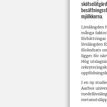
skötselåtgär
besättningsst
mjölkkorna.
Livslängden 
många faktore
förbättringar
livslängden f
förändrats un
ligger för nä
Hög utslagnin
rekryteringsk
uppfödningsk
I en ny studi
Aarhus univer
medellivsläng
metanutsläpp