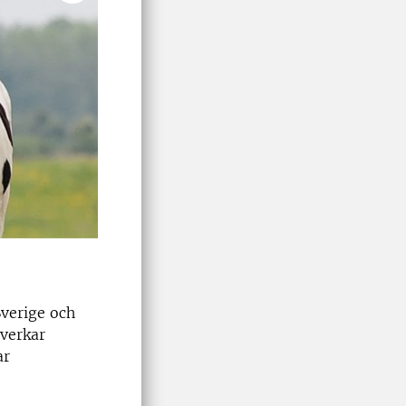
Sverige och
åverkar
ar