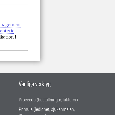
management
 enteric
ikation i
Vanliga verktyg
Proceedo (beställningar, fakturor)
Primula (ledighet, sjukanmälan,