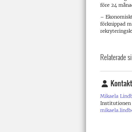
före 24 månad
– Ekonomiskt
förknippad me
rekryteringsk
Relaterade si
Kontakt
Mikaela Lind
Institutionen
mikaela.lind