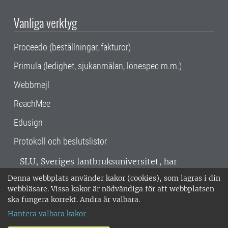
Vanliga verktyg
Proceedo (beställningar, fakturor)
Primula (ledighet, sjukanmälan, lönespec m.m.)
Webbmejl
ReachMee
Edusign
Protokoll och beslutslistor
SLU, Sveriges lantbruksuniversitet, har
verksamhet över hela Sverige. Huvudorter är
Denna webbplats använder kakor (cookies), som lagras i din
Alnarp, Uppsala och Umeå.
SLU är
webbläsare. Vissa kakor är nödvändiga för att webbplatsen
miljöcertifierat enligt ISO 14001. •
Telefon:
ska fungera korrekt. Andra är valbara.
018-67 10 00 • Org nr: 202100-2817 •
Om
Hantera valbara kakor
medarbetarwebben
•
SLU:s fakturaadress
•