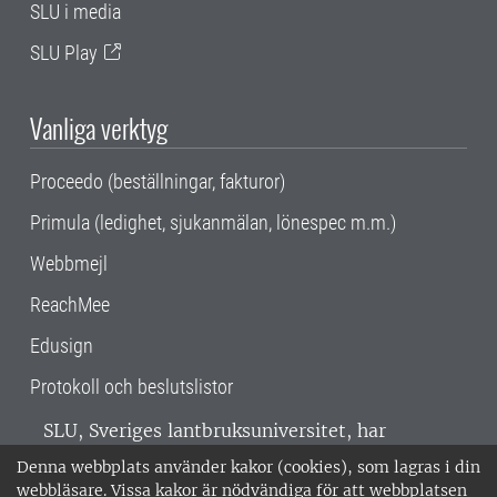
SLU i media
SLU Play
Vanliga verktyg
Proceedo (beställningar, fakturor)
Primula (ledighet, sjukanmälan, lönespec m.m.)
Webbmejl
ReachMee
Edusign
Protokoll och beslutslistor
SLU, Sveriges lantbruksuniversitet, har
verksamhet över hela Sverige. Huvudorter är
Denna webbplats använder kakor (cookies), som lagras i din
Alnarp, Uppsala och Umeå.
SLU är
webbläsare. Vissa kakor är nödvändiga för att webbplatsen