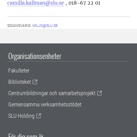
camilla.kallman@slu.se
,
018-67 22 01
SIDANSVARIG:
MILJO@SLU.SE
Organisationsenheter
Fakulteter
Biblioteket
Centrumbildningar och samarbetsprojekt
Gemensamma verksamhetsstödet
SLU Holding
För dig som är