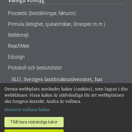
Proceedo (beställningar, fakturor)
Primula (ledighet, sjukanmälan, lönespec m.m.)
Webbmejl
ReachMee
Edusign
Protokoll och beslutslistor
SLU, Sveriges lantbruksuniversitet, har
verksamhet över hela Sverige. Huvudorter är
Denna webbplats använder kakor (cookies), som lagras i din
Alnarp, Uppsala och Umeå.
SLU är
webbläsare. Vissa kakor är nödvändiga för att webbplatsen
miljöcertifierat enligt ISO 14001. •
Telefon:
ska fungera korrekt. Andra är valbara.
018-67 10 00 • Org nr: 202100-2817 •
Om
Hantera valbara kakor
medarbetarwebben
•
SLU:s fakturaadress
•
Om SLU:s webbplatser
•
Vid KRIS
Tillåt bara nödvändiga kakor
•
Hantera kakor
•
Behandling av