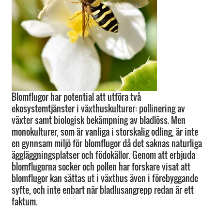
Blomflugor har potential att utföra två
ekosystemtjänster i växthuskulturer: pollinering av
växter samt biologisk bekämpning av bladlöss. Men
monokulturer, som är vanliga i storskalig odling, är inte
en gynnsam miljö för blomflugor då det saknas naturliga
äggläggningsplatser och födokällor. Genom att erbjuda
blomflugorna socker och pollen har forskare visat att
blomflugor kan sättas ut i växthus även i förebyggande
syfte, och inte enbart när bladlusangrepp redan är ett
faktum.