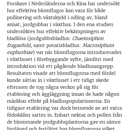
Forskare i Nederländerna och Kina har undersökt
hur effektiva blomflugor kan vara för både
pollinering och växtskydd i odling av, bland
annat, jordgubbar i växthus. I den ena studien
undersöktes hur effektiv bekämpningen av
bladlöss (jordgubbsbladlus:
Chaetosiphon
fragaefolii
, samt potatisbladlus:
Macrosiphum
euphorbiae
) var när blomflugorna introducerades
i växthuset i förebyggande syfte, jämfört med
introduktion vid ett pågående bladlusangrepp.
Resultaten visade att blomflugorna med fördel
kunde sättas in i växthuset i ett tidigt skede
eftersom de tog några veckor på sig för
etablering och äggläggning innan de hade någon
märkbar effekt på bladluspopulationerna. En
tidigare etablering var dock beroende av att extra
födokällor sattes in. Enbart nektar och pollen från
de blommande jordgubbsplantorna gav en sämre
livslängd och fertilitet hos blomflugorna vilket