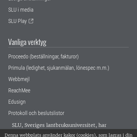
SLU i media
SLU Play
Vanliga verktyg
Proceedo (beställningar, fakturor)
Primula (ledighet, sjukanmälan, lönespec m.m.)
Webbmejl
ReachMee
Edusign
Protokoll och beslutslistor
SLU, Sveriges lantbruksuniversitet, har
verksamhet över hela Sverige. Huvudorter är
Denna webbplats använder kakor (cookies), som lagras i din