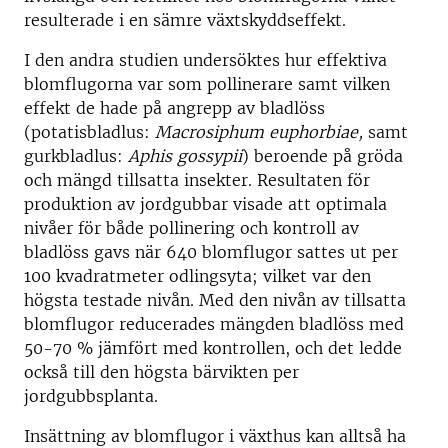
resulterade i en sämre växtskyddseffekt.
I den andra studien undersöktes hur effektiva
blomflugorna var som pollinerare samt vilken
effekt de hade på angrepp av bladlöss
(potatisbladlus:
Macrosiphum euphorbiae,
samt
gurkbladlus:
Aphis gossypii
) beroende på gröda
och mängd tillsatta insekter. Resultaten för
produktion av jordgubbar visade att optimala
nivåer för både pollinering och kontroll av
bladlöss gavs när 640 blomflugor sattes ut per
100 kvadratmeter odlingsyta; vilket var den
högsta testade nivån. Med den nivån av tillsatta
blomflugor reducerades mängden bladlöss med
50-70 % jämfört med kontrollen, och det ledde
också till den högsta bärvikten per
jordgubbsplanta.
Insättning av blomflugor i växthus kan alltså ha