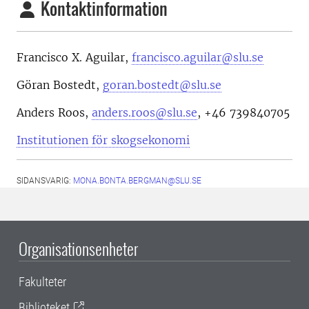
Kontaktinformation
Francisco X. Aguilar,
francisco.aguilar@slu.se
Göran Bostedt,
goran.bostedt@slu.se
Anders Roos,
anders.roos@slu.se
, +46 739840705
Institutionen för skogsekonomi
SIDANSVARIG:
MONA.BONTA.BERGMAN@SLU.SE
Organisationsenheter
Fakulteter
Biblioteket