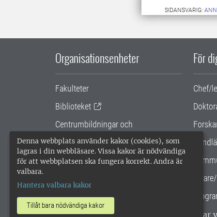
SIDANSVARIG:
ANN
Organisationsenheter
För d
Fakulteter
Chef/l
Biblioteket
Doktor
Centrumbildningar och
Forska
samarbetsprojekt
Denna webbplats använder kakor (cookies), som
Handlä
lagras i din webbläsare. Vissa kakor är nödvändiga
Gemensamma verksamhetsstödet
Kommu
för att webbplatsen ska fungera korrekt. Andra är
valbara.
SLU Holding
Lärare/
Hantera valbara kakor
Progra
Tillåt bara nödvändiga kakor
SLU, Sveriges lantbruksuniversitet, har