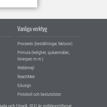
Vanliga verktyg
Proceedo (beställningar, fakturor)
Primula (ledighet, sjukanmälan,
lönespec m.m.)
Webbmejl
ReachMee
Edusign
Protokoll och beslutslistor
ppsala och Umeå.
SLU är miljöcertifierat