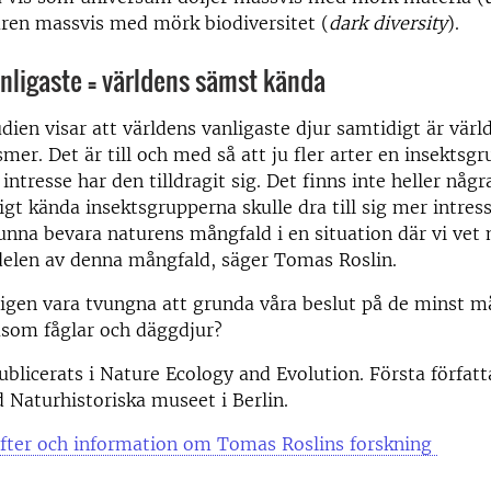
uren massvis med mörk biodiversitet (
dark diversity
).
nligaste = världens sämst kända
dien visar att världens vanligaste djur samtidigt är vär
mer. Det är till och med så att ju fler arter en insektsgr
intresse har den tilldragit sig. Det finns inte heller någ
ligt kända insektsgrupperna skulle dra till sig mer intres
kunna bevara naturens mångfald i en situation där vi ve
 delen av denna mångfald, säger Tomas Roslin.
ligen vara tvungna att grunda våra beslut på de minst 
åsom fåglar och däggdjur?
ublicerats i Nature Ecology and Evolution. Första författ
d Naturhistoriska museet i Berlin.
fter och information om Tomas Roslins forskning