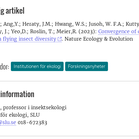
g artikel
; Ang,Y.; Heraty, J.M.; Hwang, W.S.; Jusoh, W. F.A.; Kutty
 J.; Yeo,D.; Roslin, T.; Meier,R. (2023):
Convergence of
 flying insect diversity
. Nature Ecology & Evolution
dor:
Institutionen för ekologi
Forskningsnyheter
information
 professor i insektsekologi
 för ekologi, SLU
@slu.se
018-672383