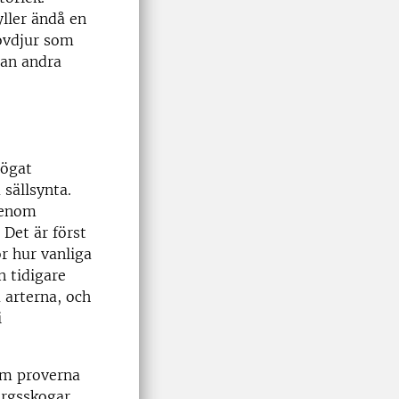
yller ändå en
rovdjur som
dan andra
 ögat
 sällsynta.
igenom
. Det är först
r hur vanliga
 tidigare
 arterna, och
i
om proverna
ergsskogar,