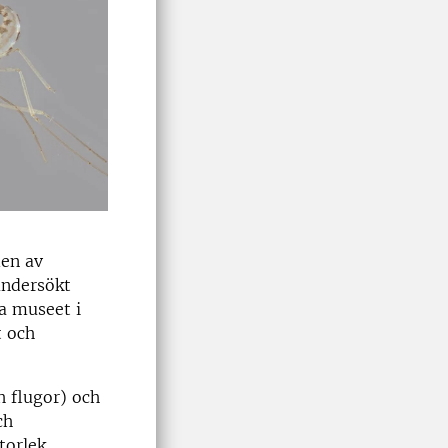
den av
undersökt
ka museet i
t och
h flugor) och
ch
torlek.