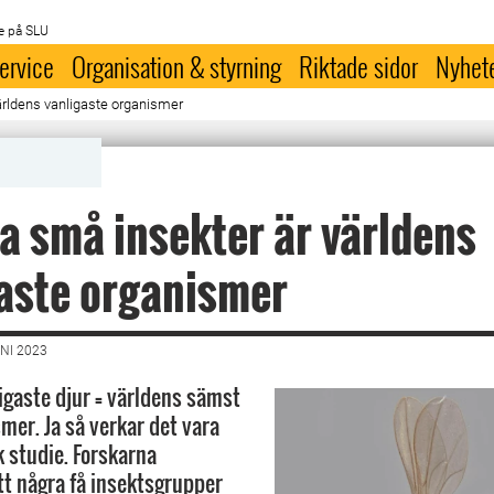
e på SLU
ervice
Organisation & styrning
Riktade sidor
Nyhet
ärldens vanligaste organismer
 små insekter är världens
aste organismer
NI 2023
igaste djur = världens sämst
mer. Ja så verkar det vara
k studie. Forskarna
tt några få insektsgrupper