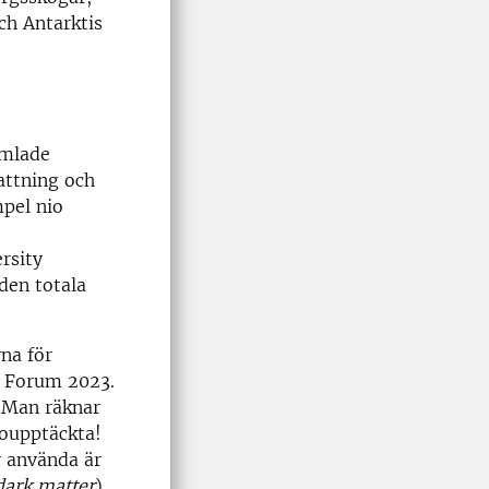
ch Antarktis
amlade
attning och
mpel nio
rsity
 den totala
na för
c Forum 2023.
. Man räknar
 oupptäckta!
r använda är
dark matter
)