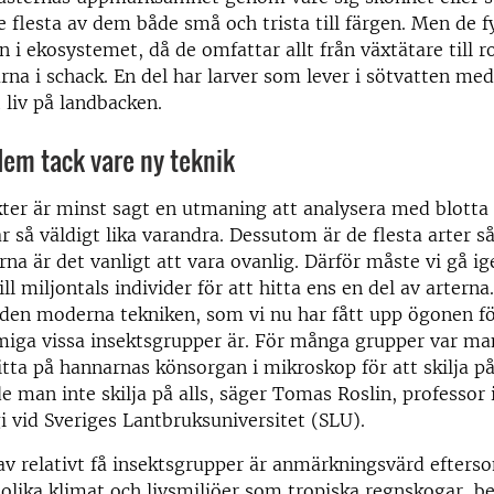
 flesta av dem både små och trista till färgen. Men de f
on i ekosystemet, då de omfattar allt från växtätare till 
arna i schack. En del har larver som lever i sötvatten me
t liv på landbacken.
dem tack vare ny teknik
ter är minst sagt en utmaning att analysera med blotta
r så väldigt lika varandra. Dessutom är de flesta arter så
rna är det vanligt att vara ovanlig. Därför måste vi gå 
ill miljontals individer för att hitta ens en del av arterna
 den moderna tekniken, som vi nu har fått upp ögonen fö
iga vissa insektsgrupper är. För många grupper var man
itta på hannarnas könsorgan i mikroskop för att skilja på
 man inte skilja på alls, säger Tomas Roslin, professor 
i vid Sveriges Lantbruksuniversitet (SLU).
v relativt få insektsgrupper är anmärkningsvärd efters
 olika klimat och livsmiljöer som tropiska regnskogar, b