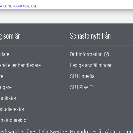
A.LUNDMARK@SLU.SE
ig som är
Senaste nytt från
edare
Driftinformation
and eller handledare
Lediga anställningar
re
SLU i media
ggare
SLU Play
nikatör
studierektor
mstudierektor
 verksamhet över hela Sverige. Huvudorter är Alnarp, U