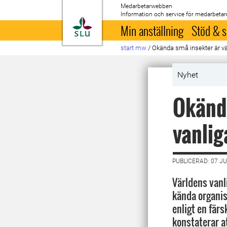
Medarbetarwebben
Information och service för medarbetar
Till startsida
Min anställning
Stöd & s
start mw
/
Okända små insekter är v
Nyhet
Okända
vanlig
PUBLICERAD: 07 JU
Världens vanl
kända organis
enligt en färs
konstaterar a