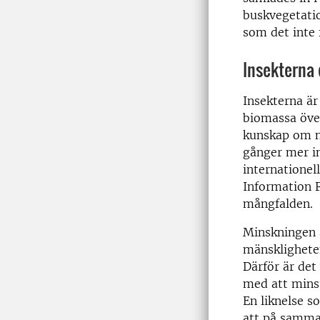
buskvegetatio
som det inte 
Insekterna
Insekterna är
biomassa över
kunskap om na
gånger mer in
internationel
Information F
mångfalden.
Minskningen a
mänsklighete
Därför är det
med att minst
En liknelse s
att på samma