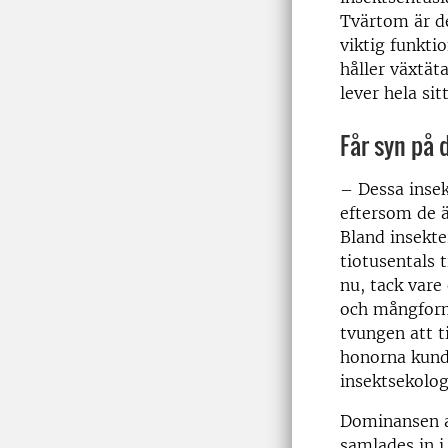
Tvärtom är de
viktig funkti
håller växtät
lever hela sit
Får syn på 
– Dessa insek
eftersom de ä
Bland insekte
tiotusentals t
nu, tack vare
och mångform
tvungen att t
honorna kunde
insektsekolog
Dominansen a
samlades in i