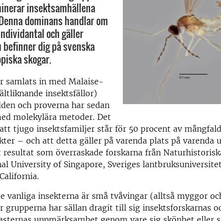
minerar insektsamhällena
. Denna dominans handlar om
individantal och gäller
 befinner dig på svenska
opiska skogar.
ar samlats in med Malaise-
tältliknande insektsfällor)
lden och proverna har sedan
med molekylära metoder. Det
 att tjugo insektsfamiljer står för 50 procent av mångfal
kter – och att detta gäller på varenda plats på varenda 
t resultat som överraskade forskarna från Naturhistoris
nal University of Singapore, Sveriges lantbruksuniversite
California.
de vanliga insekterna är små tvåvingar (alltså myggor oc
r grupperna har sällan dragit till sig insektsforskarnas o
asternas uppmärksamhet genom vare sig skönhet eller s