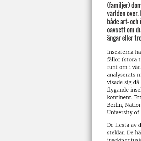
(familjer) do
världen över
både art- och 
oavsett om du
ängar eller tr
Insekterna h
fällor (stora 
runt om i vär
analyserats 
visade sig då
flygande inse
kontinent. Et
Berlin, Natio
University of 
De flesta av 
steklar. De hä
insektsentusi