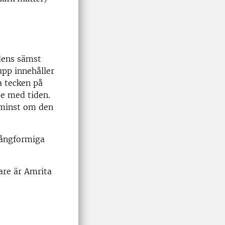
ldens sämst
upp innehåller
ra tecken på
se med tiden.
t minst om den
mångformiga
are är Amrita