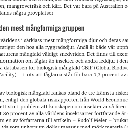
n, mangroveträsk och kärr. Det var bara på Australien o
fanns några provplatser.
 den mest mångformiga gruppen
 världens i särklass mest mångformiga djur och deras s
stiger den hos alla ryggradsdjur. Ändå är både vår uppf
turens mångfald väldigt snedvriden. Det finns till exe
formation om fåglar än insekter och andra leddjur i den
la databasen för biologisk mångfald GBIF (Global Biodive
acility) – trots att fåglarna står för bara 0,2 procent av
v biologisk mångfald rankas bland de tre främsta risker
n, enligt den globala riskrapporten från World Economi
 ett stort problem att kunskapen om insekter är så liten
 80 procent av alla världens insektsarter fortfarande är
om en av författarna till artikeln – Rudolf Meier – bruka
 vis som universum döljer massvis med mörk materia (