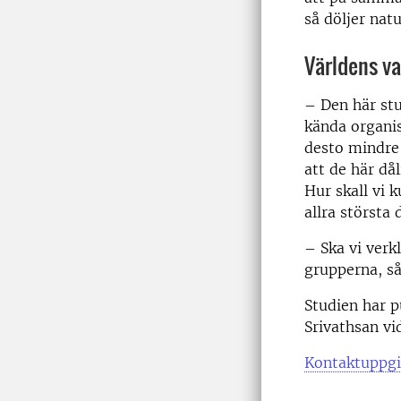
så döljer nat
Världens va
– Den här stu
kända organis
desto mindre 
att de här då
Hur skall vi 
allra största
– Ska vi verk
grupperna, s
Studien har p
Srivathsan vi
Kontaktuppgi