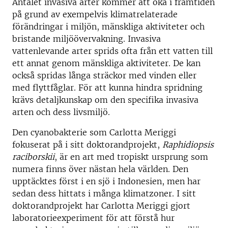
Antalet invasiva arter kommer att öka i framtiden
på grund av exempelvis klimatrelaterade
förändringar i miljön, mänskliga aktiviteter och
bristande miljöövervakning. Invasiva
vattenlevande arter sprids ofta från ett vatten till
ett annat genom mänskliga aktiviteter. De kan
också spridas långa sträckor med vinden eller
med flyttfåglar. För att kunna hindra spridning
krävs detaljkunskap om den specifika invasiva
arten och dess livsmiljö.
Den cyanobakterie som Carlotta Meriggi
fokuserat på i sitt doktorandprojekt,
Raphidiopsis
raciborskii
, är en art med tropiskt ursprung som
numera finns över nästan hela världen. Den
upptäcktes först i en sjö i Indonesien, men har
sedan dess hittats i många klimatzoner. I sitt
doktorandprojekt har Carlotta Meriggi gjort
laboratorieexperiment för att förstå hur