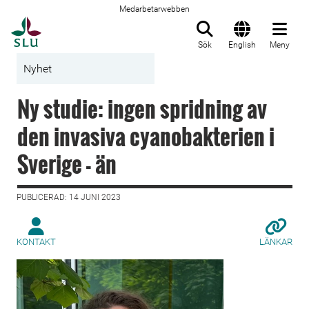
Medarbetarwebben
Till startsida
Sök
English
Meny
Nyhet
Ny studie: ingen spridning av
den invasiva cyanobakterien i
Sverige - än
PUBLICERAD: 14 JUNI 2023
KONTAKT
LÄNKAR