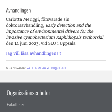
Avhandlingen
Carlotta Meriggi, f
örsvarade sin
doktorsavhandling,
Early detection and the
importance of environmental drivers for the
invasive cyanobacterium Raphidiopsis raciborskii
,
den 14 juni 2023, vid SLU i Uppsala.
Jag vill läsa avhandlingen
SIDANSVARIG:
VATTENMILJO-WEBB@SLU.SE
Organisationsenheter
Fakulteter