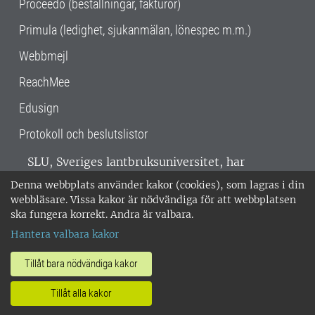
Proceedo (beställningar, fakturor)
Primula (ledighet, sjukanmälan, lönespec m.m.)
Webbmejl
ReachMee
Edusign
Protokoll och beslutslistor
SLU, Sveriges lantbruksuniversitet, har
verksamhet över hela Sverige. Huvudorter är
Denna webbplats använder kakor (cookies), som lagras i din
Alnarp, Uppsala och Umeå.
SLU är
webbläsare. Vissa kakor är nödvändiga för att webbplatsen
miljöcertifierat enligt ISO 14001. •
Telefon:
ska fungera korrekt. Andra är valbara.
018-67 10 00 • Org nr: 202100-2817 •
Om
Hantera valbara kakor
medarbetarwebben
•
SLU:s fakturaadress
•
Om SLU:s webbplatser
•
Vid KRIS
Tillåt bara nödvändiga kakor
•
Hantera kakor
•
Behandling av
Tillåt alla kakor
personuppgifter