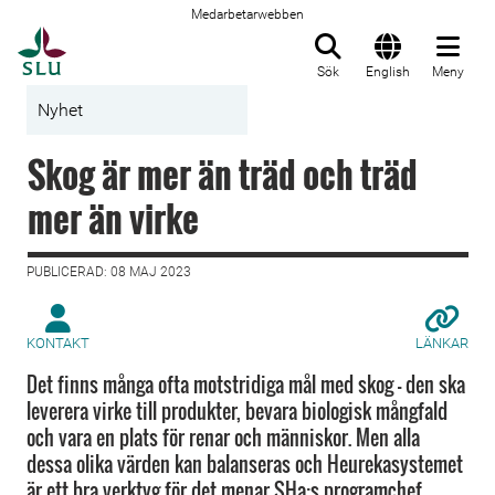
Medarbetarwebben
Till startsida
Sök
English
Meny
Nyhet
Skog är mer än träd och träd
mer än virke
PUBLICERAD: 08 MAJ 2023
KONTAKT
LÄNKAR
Det finns många ofta motstridiga mål med skog – den ska
leverera virke till produkter, bevara biologisk mångfald
och vara en plats för renar och människor. Men alla
dessa olika värden kan balanseras och Heurekasystemet
är ett bra verktyg för det menar SHa:s programchef