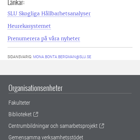
Länkar:
SLU Skogliga Hållbarhetsanalyser
Heurekasystemet
Prenumerera på våra nyheter
SIDANSVARIG:
MONA.BONTA.BERGMAN@SLU.SE
Organisationsenheter
Fakulteter
Biblioteket
Centrumbildningar och samarbetsprojekt
Gemensamma verksamhetsstödet