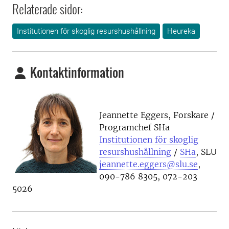
Relaterade sidor:
Institutionen för skoglig resurshushållning
Heureka
Kontaktinformation
Jeannette Eggers, Forskare /
Programchef SHa
Institutionen för skoglig
resurshushållning
/
SHa
, SLU
jeannette.eggers@slu.se
,
090-786 8305, 072-203
5026