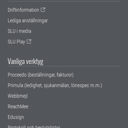
Driftinformation
Lediga anställningar
SLU i media
SLU Play
Vanliga verktyg
Proceedo (beställningar, fakturor)
Primula (ledighet, sjukanmälan, lönespec m.m.)
Webbmejl
ReachMee
Edusign
Protokoll och beslutslistor