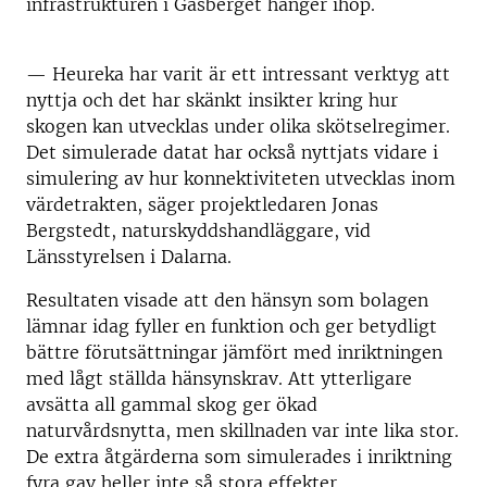
infrastrukturen i Gåsberget hänger ihop.
— Heureka har varit är ett intressant verktyg att
nyttja och det har skänkt insikter kring hur
skogen kan utvecklas under olika skötselregimer.
Det simulerade datat har också nyttjats vidare i
simulering av hur konnektiviteten utvecklas inom
värdetrakten, säger projektledaren Jonas
Bergstedt, naturskyddshandläggare, vid
Länsstyrelsen i Dalarna.
Resultaten visade att den hänsyn som bolagen
lämnar idag fyller en funktion och ger betydligt
bättre förutsättningar jämfört med inriktningen
med lågt ställda hänsynskrav. Att ytterligare
avsätta all gammal skog ger ökad
naturvårdsnytta, men skillnaden var inte lika stor.
De extra åtgärderna som simulerades i inriktning
fyra gav heller inte så stora effekter.