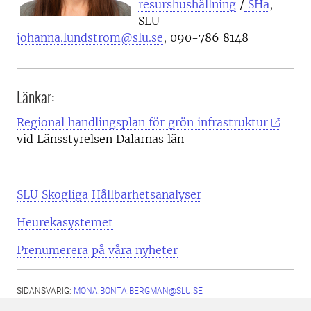
resurshushållning
/
SHa
,
SLU
johanna.lundstrom@slu.se
, 090-786 8148
Länkar:
Regional handlingsplan för grön infrastruktur
vid Länsstyrelsen Dalarnas län
SLU Skogliga Hållbarhetsanalyser
Heurekasystemet
Prenumerera på våra nyheter
SIDANSVARIG:
MONA.BONTA.BERGMAN@SLU.SE