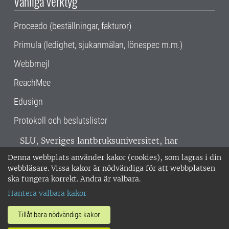
Vanliga verktyg
Proceedo (beställningar, fakturor)
Primula (ledighet, sjukanmälan, lönespec m.m.)
Webbmejl
ReachMee
Edusign
Protokoll och beslutslistor
SLU, Sveriges lantbruksuniversitet, har
verksamhet över hela Sverige. Huvudorter är
Denna webbplats använder kakor (cookies), som lagras i din
Alnarp, Uppsala och Umeå.
SLU är
webbläsare. Vissa kakor är nödvändiga för att webbplatsen
miljöcertifierat enligt ISO 14001. •
Telefon:
ska fungera korrekt. Andra är valbara.
018-67 10 00 • Org nr: 202100-2817 •
Om
Hantera valbara kakor
medarbetarwebben
•
SLU:s fakturaadress
•
Om SLU:s webbplatser
•
Vid KRIS
Tillåt bara nödvändiga kakor
•
Hantera kakor
•
Behandling av