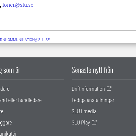
,
loner@slu.se
ERNKOMMUNIKATION@SLU.SE
ig som är
Senaste nytt från
edare
Driftinformation
and eller handledare
Lediga anställningar
re
SLU i media
ggare
SLU Play
nikatör