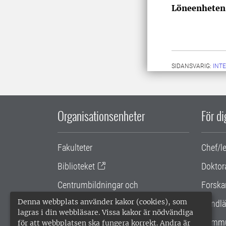
Löneenheten
SIDANSVARIG:
INT
Organisationsenheter
För d
Fakulteter
Chef/l
Biblioteket
Doktor
Centrumbildningar och
Forska
samarbetsprojekt
Denna webbplats använder kakor (cookies), som
Handlä
lagras i din webbläsare. Vissa kakor är nödvändiga
Gemensamma verksamhetsstödet
Kommu
för att webbplatsen ska fungera korrekt. Andra är