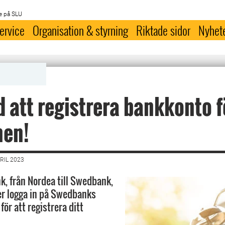
e på SLU
ervice
Organisation & styrning
Riktade sidor
Nyhet
d att registrera bankkonto f
nen!
RIL 2023
k, från Nordea till Swedbank,
r logga in på Swedbanks
för att registrera ditt