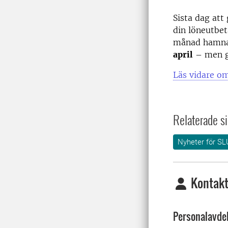
Sista dag att
din löneutbe
månad hamnar
april
– men gö
Läs vidare om
Relaterade si
Nyheter för SL
Kontakt
Personalavde