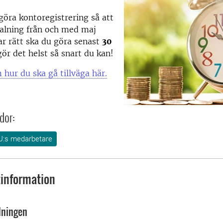
 göra kontoregistrering så att
talning från och med maj
 rätt ska du göra senast
30
r det helst så snart du kan!
 hur du ska gå tillväga här.
dor:
U:s medarbetare
information
lningen