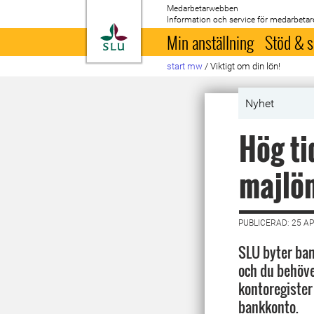
Medarbetarwebben
Information och service för medarbetar
Till startsida
Min anställning
Stöd & s
start mw
/
Viktigt om din lön!
Nyhet
Hög ti
majlö
PUBLICERAD: 25 AP
SLU byter ban
och du behöve
kontoregister 
bankkonto.