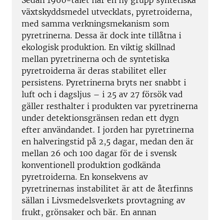
Sedan 1960-talet har en ny grupp syntetiska
växtskyddsmedel utvecklats, pyretroiderna,
med samma verkningsmekanism som
pyretrinerna. Dessa är dock inte tillåtna i
ekologisk produktion. En viktig skillnad
mellan pyretrinerna och de syntetiska
pyretroiderna är deras stabilitet eller
persistens. Pyretrinerna bryts ner snabbt i
luft och i dagsljus – i 25 av 27 försök vad
gäller resthalter i produkten var pyretrinerna
under detektionsgränsen redan ett dygn
efter användandet. I jorden har pyretrinerna
en halveringstid på 2,5 dagar, medan den är
mellan 26 och 100 dagar för de i svensk
konventionell produktion godkända
pyretroiderna. En konsekvens av
pyretrinernas instabilitet är att de återfinns
sällan i Livsmedelsverkets provtagning av
frukt, grönsaker och bär. En annan