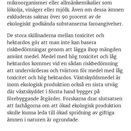
mikroorganismer eller allmänkemikalier som
lökolja, vinäger eller mjölk. Även om dessa ämnen
exkluderas saknar över 90 procent av de
ekologiskt godkända substanserna faroangivelser.
De stora skillnaderna mellan toxicitet och
hektardos gör att man inte kan basera
riskbedömningar genom att lägga ihop mängden
använt medel. Medel med hög toxicitet och låg
hektardos kommer vid en sådan riskbedömning
att undervärderas och tvärtom för medel med låg
toxicitet och hög hektardos. Växtskyddsmedel är
inom ekologisk produktion också en sista utväg
där växtskyddet i första hand bygger på
förebyggande åtgärder. Forskarna drar slutsatsen
att farhågorna om att ökad ekologisk produktion
skulle kunna leda till ökad spridning av giftiga
ämnen i naturen är ogrundade.