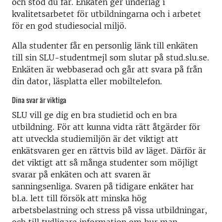
och stöd du får. Enkäten ger underlag i
kvalitetsarbetet för utbildningarna och i arbetet
för en god studiesocial miljö.
Alla studenter får en personlig länk till enkäten
till sin SLU-studentmejl som slutar på stud.slu.se.
Enkäten är webbaserad och går att svara på från
din dator, läsplatta eller mobiltelefon.
Dina svar är viktiga
SLU vill ge dig en bra studietid och en bra
utbildning. För att kunna vidta rätt åtgärder för
att utveckla studiemiljön är det viktigt att
enkätsvaren ger en rättvis bild av läget. Därför är
det viktigt att så många studenter som möjligt
svarar på enkäten och att svaren är
sanningsenliga. Svaren på tidigare enkäter har
bl.a. lett till försök att minska hög
arbetsbelastning och stress på vissa utbildningar,
och till tydligare information om hur man