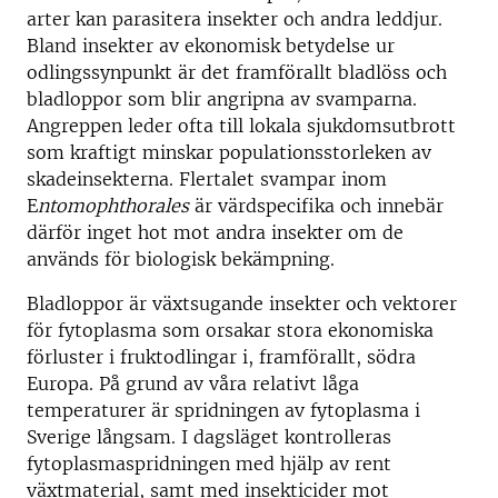
arter kan parasitera insekter och andra leddjur.
Bland insekter av ekonomisk betydelse ur
odlingssynpunkt är det framförallt bladlöss och
bladloppor som blir angripna av svamparna.
Angreppen leder ofta till lokala sjukdomsutbrott
som kraftigt minskar populationsstorleken av
skadeinsekterna. Flertalet svampar inom
E
ntomophthorales
är värdspecifika och innebär
därför inget hot mot andra insekter om de
används för biologisk bekämpning.
Bladloppor är växtsugande insekter och vektorer
för fytoplasma som orsakar stora ekonomiska
förluster i fruktodlingar i, framförallt, södra
Europa. På grund av våra relativt låga
temperaturer är spridningen av fytoplasma i
Sverige långsam. I dagsläget kontrolleras
fytoplasmaspridningen med hjälp av rent
växtmaterial, samt med insekticider mot