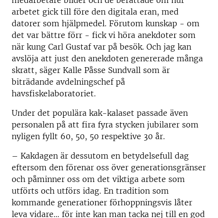
medarbetare bilder och de berättade om hur
arbetet gick till före den digitala eran, med
datorer som hjälpmedel. Förutom kunskap - om
det var bättre förr - fick vi höra anekdoter som
när kung Carl Gustaf var på besök. Och jag kan
avslöja att just den anekdoten genererade många
skratt, säger Kalle Påsse Sundvall som är
b
iträdande avdelningschef på
havsfiskelaboratoriet.
Under det populära kak-kalaset passade även
personalen på att fira fyra stycken jubilarer som
nyligen fyllt 60, 50, 50 respektive 30 år.
– Kakdagen är dessutom en betydelsefull dag
eftersom den förenar oss över generationsgränser
och påminner oss om det viktiga arbete som
utförts och utförs idag. En tradition som
kommande generationer förhoppningsvis låter
leva vidare… för inte kan man tacka nej till en god