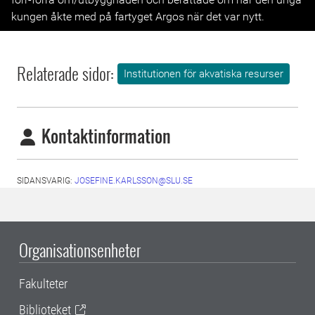
kungen åkte med på fartyget Argos när det var nytt.
Relaterade sidor:
Institutionen för akvatiska resurser
Kontaktinformation
SIDANSVARIG:
JOSEFINE.KARLSSON@SLU.SE
Organisationsenheter
Fakulteter
Biblioteket