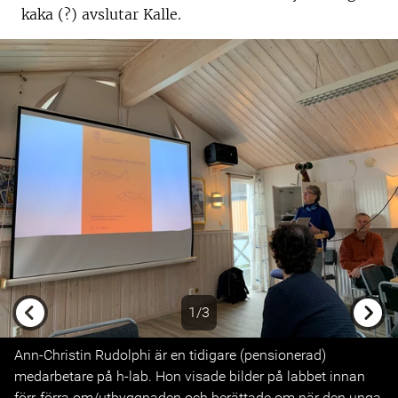
kaka (?) avslutar Kalle.
1/3
Previous
Next
Ann-Christin Rudolphi är en tidigare (pensionerad)
medarbetare på h-lab. Hon visade bilder på labbet innan
förr-förra om/utbyggnaden och berättade om när den unga