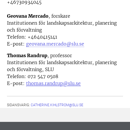
+46730934045
Geovana Mercado
, forskare
Institutionen för landskapsarkitektur, planering
och förvaltning
Telefon:
+4640415141
E-post:
geovana.mercado@slu.se
Thomas Randrup
, professor
Institutionen för landskapsarkitektur, planering
och förvaltning, SLU
Telefon: 0
72 547 0508
E-post:
thomas.randrup@slu.se
SIDANSVARIG:
CATHERINE.KIHLSTROM@SLU.SE