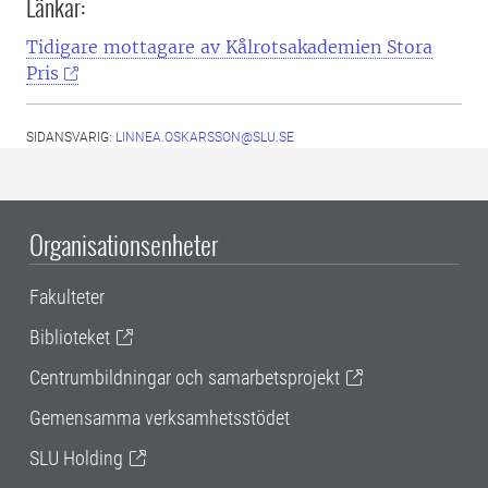
Länkar:
Tidigare mottagare av Kålrotsakademien Stora
Pris
SIDANSVARIG:
LINNEA.OSKARSSON@SLU.SE
Organisationsenheter
Fakulteter
Biblioteket
Centrumbildningar och samarbetsprojekt
Gemensamma verksamhetsstödet
SLU Holding