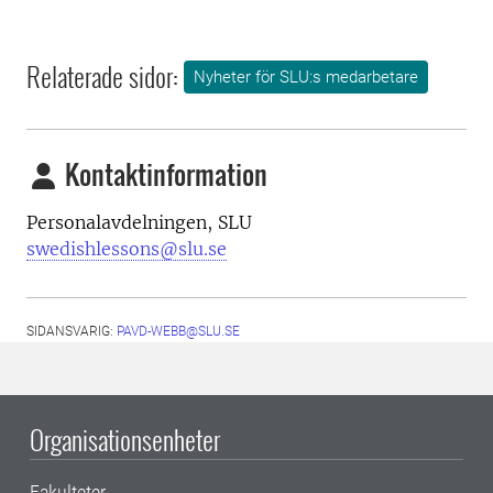
Relaterade sidor:
Nyheter för SLU:s medarbetare
Kontaktinformation
Personalavdelningen, SLU
swedishlessons@slu.se
SIDANSVARIG:
PAVD-WEBB@SLU.SE
Organisationsenheter
Fakulteter