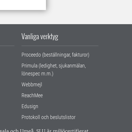
Vanliga verktyg
Proceedo (beställningar, fakturor)
Primula (ledighet, sjukanmälan,
lönespec m.m.)
Webbmejl
ReachMee
Edusign
Protokoll och beslutslistor
ppsala och Umeå.
SLU är miljöcertifierat