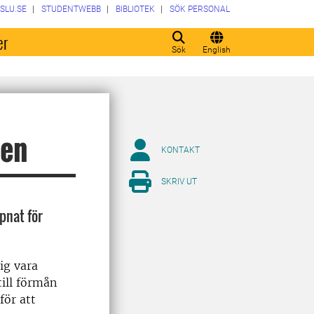
SLU.SE
STUDENTWEBB
BIBLIOTEK
SÖK PERSONAL
er
Sök
English
pen
KONTAKT
SKRIV UT
ppnat för
ig vara
till förmån
för att