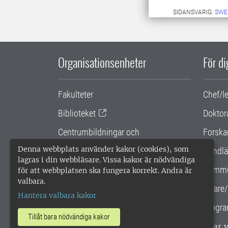
SIDANSVARIG:
SWE
Organisationsenheter
För d
Fakulteter
Chef/l
Biblioteket
Doktor
Centrumbildningar och
Forska
samarbetsprojekt
Denna webbplats använder kakor (cookies), som
Handlä
lagras i din webbläsare. Vissa kakor är nödvändiga
Gemensamma verksamhetsstödet
Kommu
för att webbplatsen ska fungera korrekt. Andra är
valbara.
SLU Holding
Lärare/
Hantera valbara kakor
Progra
Tillåt bara nödvändiga kakor
SLU, Sveriges lantbruksuniversitet, har