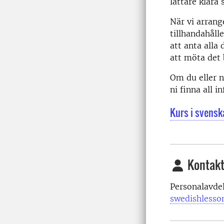
lättare klara
När vi arran
tillhandahåll
att anta alla 
att möta det 
Om du eller n
ni finna all 
Kurs i svensk
Kontakt
Personalavde
swedishlesso