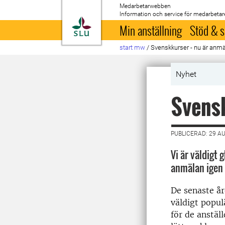
Medarbetarwebben
Information och service för medarbetar
Till startsida
Min anställning
Stöd & s
start mw
/
Svenskkurser - nu är anm
Nyhet
Svensk
PUBLICERAD: 29 A
Vi är väldigt 
anmälan igen 
De senaste år
väldigt popul
för de anstäl