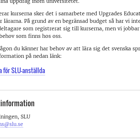
 sina uppdrag inom universitetet.
gerar kurserna sker det i samarbete med Upgrades Educa
er lärarna. På grund av en begränsad budget så har vi int
deltagare som registrerat sig till kurserna, men vi jobbar
behov som finns hos oss.
ågon du känner har behov av att lära sig det svenska sp
information på nedan länk:
a för SLU-anställda
information
lningen, SLU
ns@slu.se