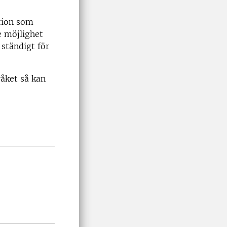
tion som
e möjlighet
 ständigt för
råket så kan