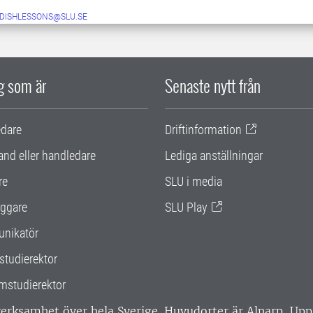
DISHLESSONS@SLU.SE
ig som är
Senaste nytt från
edare
Driftinformation
and eller handledare
Lediga anställningar
re
SLU i media
ggare
SLU Play
nikatör
studierektor
mstudierektor
 verksamhet över hela Sverige. Huvudorter är Alnarp, U