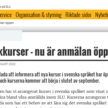
e på SLU
ervice
Organisation & styrning
Riktade sidor
Nyhet
älan öppen
kurser - nu är anmälan öp
UGUSTI 2022
glada att informera att nya kurser i svenska språket har ö
och kurserna kommer att börja i slutet av september.
en har vi arrangerat kurser i svenska språket som visat s
ära bland våra anställda inom SLU. Kurserna arrangeras 
lda som har ett behov av att lära sig det svenska språket 