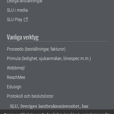
Lediga anställningar
SLU i media
SLU Play
Vanliga verktyg
Proceedo (beställningar, fakturor)
Primula (ledighet, sjukanmälan, lönespec m.m.)
Webbmejl
ReachMee
Edusign
Protokoll och beslutslistor
SLU, Sveriges lantbruksuniversitet, har
verksamhet över hela Sverige. Huvudorter är