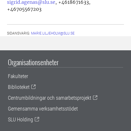
sigrid.agenas@slu.se
,
+4618671633,
+46705567203
SIDANSVARIG:
MARIE.LILJEHOLM@SLU.SE
Organisationsenheter
Fakulteter
Biblioteket
Centrumbildningar och samarbetsprojekt
Gemensamma verksamhetsstödet
SLU Holding