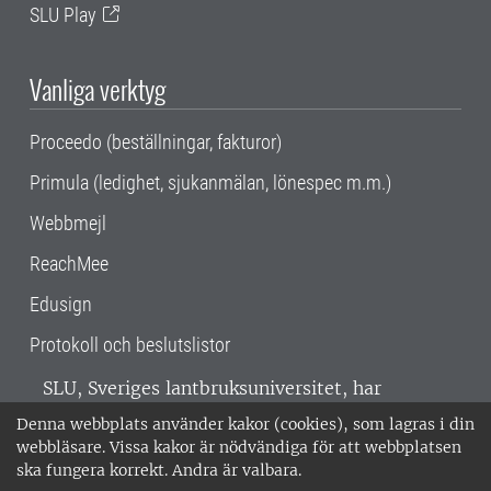
SLU Play
Vanliga verktyg
Proceedo (beställningar, fakturor)
Primula (ledighet, sjukanmälan, lönespec m.m.)
Webbmejl
ReachMee
Edusign
Protokoll och beslutslistor
SLU, Sveriges lantbruksuniversitet, har
verksamhet över hela Sverige. Huvudorter är
Denna webbplats använder kakor (cookies), som lagras i din
Alnarp, Uppsala och Umeå.
SLU är
webbläsare. Vissa kakor är nödvändiga för att webbplatsen
miljöcertifierat enligt ISO 14001. •
Telefon:
ska fungera korrekt. Andra är valbara.