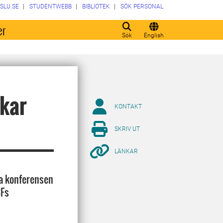
SLU.SE
STUDENTWEBB
BIBLIOTEK
SÖK PERSONAL
er
Sök
English
ckar
KONTAKT
SKRIV UT
LÄNKAR
la konferensen
CFs