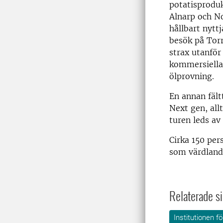
potatisproduk
Alnarp och N
hållbart nytt
besök på Tor
strax utanför
kommersiella 
ölprovning.
En annan fält
Next gen, all
turen leds a
Cirka 150 per
som värdland
Relaterade si
Institutionen 