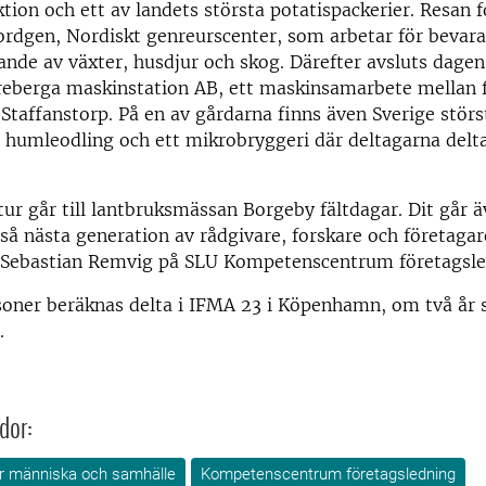
tion och ett av landets största potatispackerier. Resan fo
ordgen, Nordiskt genreurscenter, som arbetar för bevar
jande av växter, husdjur och skog. Därefter avsluts dage
reberga maskinstation AB, ett maskinsamarbete mellan f
 Staffanstorp. På en av gårdarna finns även Sverige störs
humleodling och ett mikrobryggeri där deltagarna delta
tur går till lantbruksmässan Borgeby fältdagar. Dit går ä
tså nästa generation av rådgivare, forskare och företaga
v Sebastian Remvig på SLU Kompetenscentrum företagsle
soner beräknas delta i IFMA 23 i Köpenhamn, om två år 
.
dor:
för människa och samhälle
Kompetenscentrum företagsledning