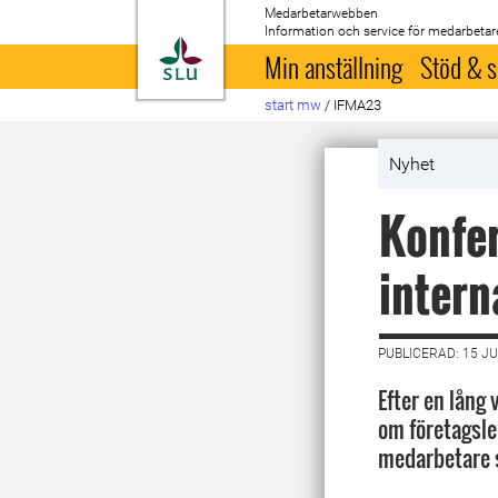
Medarbetarwebben
Information och service för medarbetar
Till startsida
Min anställning
Stöd & s
start mw
/
IFMA23
Nyhet
Konfer
intern
PUBLICERAD: 15 JU
Efter en lång 
om företagsle
medarbetare s