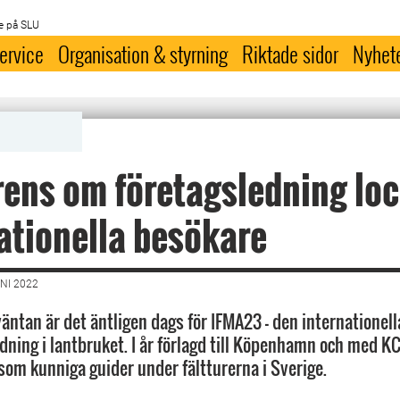
e på SLU
ervice
Organisation & styrning
Riktade sidor
Nyhet
ens om företagsledning lo
ationella besökare
NI 2022
väntan är det äntligen dags för IFMA23 – den internationel
dning i lantbruket. I år förlagd till Köpenhamn och med K
om kunniga guider under fältturerna i Sverige.