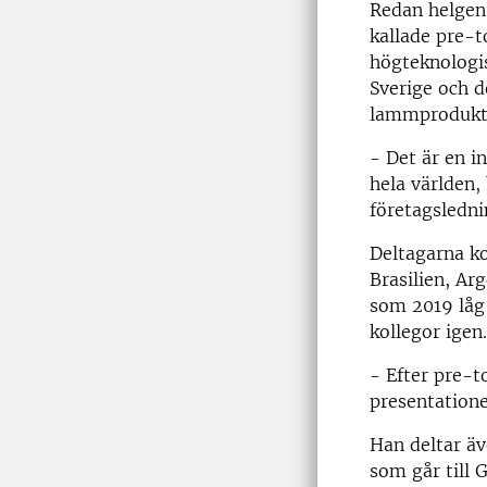
Redan helgen
kallade pre-t
högteknologi
Sverige och d
lammprodukti
- Det är en i
hela världen
företagsledni
Deltagarna k
Brasilien, Ar
som 2019 låg 
kollegor igen.
- Efter pre-t
presentatione
Han deltar äv
som går till