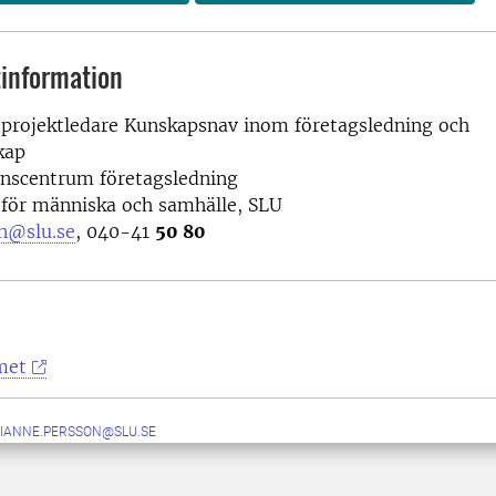
information
 projektledare Kunskapsnav inom företagsledning och
kap
scentrum företagsledning
 för människa och samhälle, SLU
n@slu.se
, 040-41
50 80
met
IANNE.PERSSON@SLU.SE