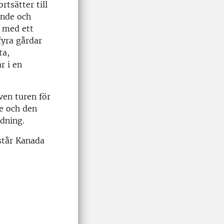
rtsätter till
ande och
n med ett
yra gårdar
ta,
r i en
ven turen för
re och den
dning.
står Kanada