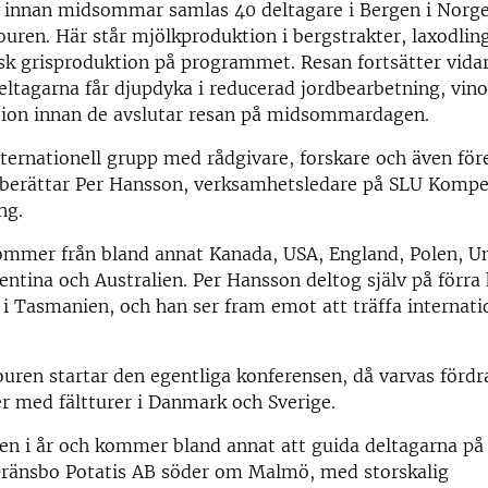
 innan midsommar samlas 40 deltagare i Bergen i Norge
ouren. Här står mjölkproduktion i bergstrakter, laxodlin
sk grisproduktion på programmet. Resan fortsätter vid
eltagarna får djupdyka i reducerad jordbearbetning, vin
on innan de avslutar resan på midsommardagen.
nternationell grupp med rådgivare, forskare och även för
, berättar Per Hansson, verksamhetsledare på SLU Komp
ng.
ommer från bland annat Kanada, USA, England, Polen, U
gentina och Australien. Per Hansson deltog själv på förra
i Tasmanien, och han ser fram emot att träffa internati
ouren startar den egentliga konferensen, då varvas fördr
r med fältturer i Danmark och Sverige.
en i år och kommer bland annat att guida deltagarna på 
 Gränsbo Potatis AB söder om Malmö, med storskalig