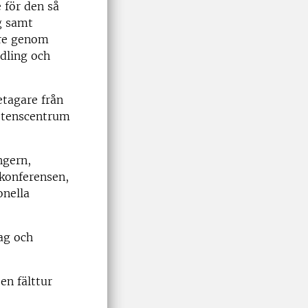
 för den så
g samt
are genom
odling och
etagare från
etenscentrum
ngern,
 konferensen,
onella
ag och
en fälttur