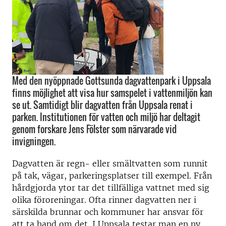
Med den nyöppnade Gottsunda dagvattenpark i Uppsala
finns möjlighet att visa hur samspelet i vattenmiljön kan
se ut. Samtidigt blir dagvatten från Uppsala renat i
parken. Institutionen för vatten och miljö har deltagit
genom forskare Jens Fölster som närvarade vid
invigningen.
Dagvatten är regn- eller smältvatten som runnit
på tak, vägar, parkeringsplatser till exempel. Från
hårdgjorda ytor tar det tillfälliga vattnet med sig
olika föroreningar. Ofta rinner dagvatten ner i
särskilda brunnar och kommuner har ansvar för
att ta hand om det. I Uppsala testar man en ny