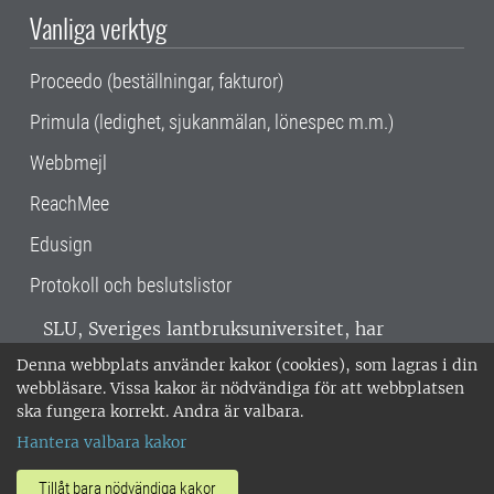
Vanliga verktyg
Proceedo (beställningar, fakturor)
Primula (ledighet, sjukanmälan, lönespec m.m.)
Webbmejl
ReachMee
Edusign
Protokoll och beslutslistor
SLU, Sveriges lantbruksuniversitet, har
verksamhet över hela Sverige. Huvudorter är
Denna webbplats använder kakor (cookies), som lagras i din
Alnarp, Uppsala och Umeå.
SLU är
webbläsare. Vissa kakor är nödvändiga för att webbplatsen
miljöcertifierat enligt ISO 14001. •
Telefon:
ska fungera korrekt. Andra är valbara.
018-67 10 00 • Org nr: 202100-2817 •
Om
Hantera valbara kakor
medarbetarwebben
•
SLU:s fakturaadress
•
Om SLU:s webbplatser
•
Vid KRIS
Tillåt bara nödvändiga kakor