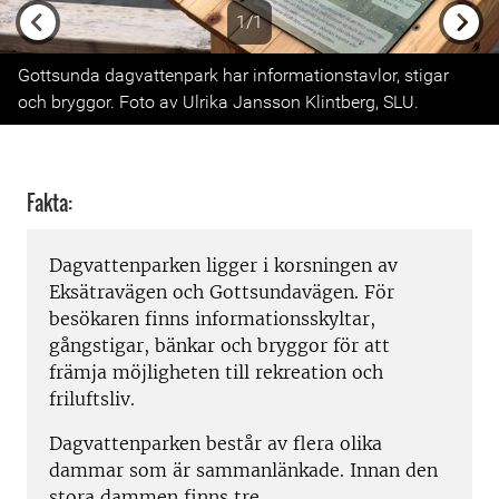
1/1
Previous
Next
Gottsunda dagvattenpark har informationstavlor, stigar
och bryggor. Foto av Ulrika Jansson Klintberg, SLU.
Fakta:
Dagvattenparken ligger i korsningen av
Eksätravägen och Gottsundavägen. För
besökaren finns informationsskyltar,
gångstigar, bänkar och bryggor för att
främja möjligheten till rekreation och
friluftsliv.
Dagvattenparken består av flera olika
dammar som är sammanlänkade. Innan den
stora dammen finns tre