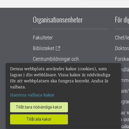
Organisationsenheter
För d
Fakulteter
Chef/l
Biblioteket
Doktor
Centrumbildningar och
Forska
samarbetsprojekt
Denna webbplats använder kakor (cookies), som
Handlä
lagras i din webbläsare. Vissa kakor är nödvändiga
Gemensamma verksamhetsstödet
Kommu
för att webbplatsen ska fungera korrekt. Andra är
valbara.
SLU Holding
Lärare/
Hantera valbara kakor
Progra
Tillåt bara nödvändiga kakor
SLU, Sveriges lantbruksuniversitet, har
enligt ISO 14001. •
Telefon: 018-67 10 0
Tillåt alla kakor
webbplatser
•
Vid KRIS
•
Hantera kak