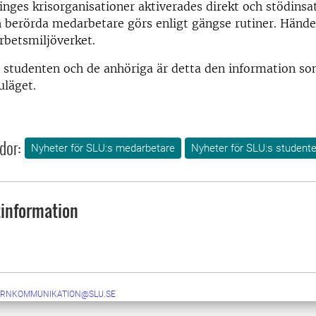
inges krisorganisationer aktiverades direkt och stödinsats
 berörda medarbetare görs enligt gängse rutiner. Hände
Arbetsmiljöverket.
l studenten och de anhöriga är detta den information s
uläget.
dor:
Nyheter för SLU:s medarbetare
Nyheter för SLU:s studente
information
ERNKOMMUNIKATION@SLU.SE