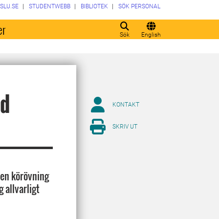
SLU.SE
STUDENTWEBB
BIBLIOTEK
SÖK PERSONAL
er
Sök
English
id
KONTAKT
SKRIV UT
 en körövning
 allvarligt