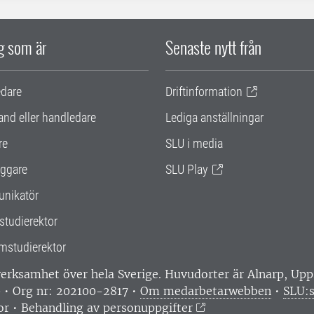
ig som är
Senaste nytt från
edare
Driftinformation
and eller handledare
Lediga anställningar
re
SLU i media
ggare
SLU Play
nikatör
studierektor
mstudierektor
 verksamhet över hela Sverige. Huvudorter är Alnarp, U
0 • Org nr: 202100-2817 •
Om medarbetarwebben
•
SLU:s
or
•
Behandling av personuppgifter