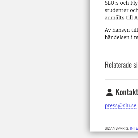
SLU:s och Fly
studenter och
anmälts till 
Av hänsyn til
händelsen i n
Relaterade si
Kontakt
press@slu.se
SIDANSVARIG:
INT