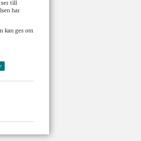
er till
lsen har
om kan ges om
r