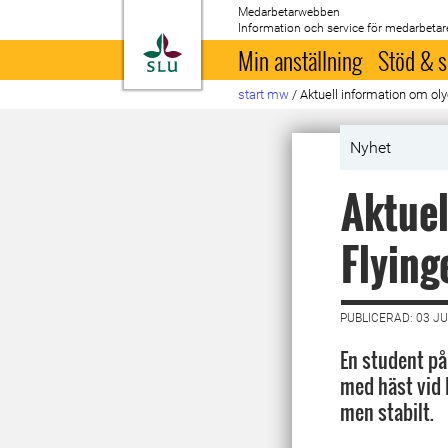
Medarbetarwebben
Information och service för medarbetar
Till startsida
Min anställning
Stöd & s
start mw
/
Aktuell information om oly
Nyhet
Aktuel
Flying
PUBLICERAD: 03 JU
En student på
med häst vid 
men stabilt.