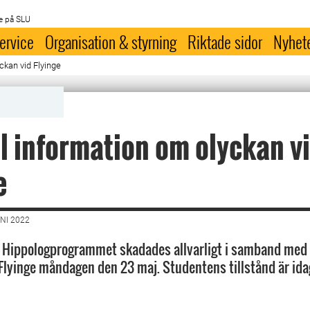
e på SLU
ervice
Organisation & styrning
Riktade sidor
Nyhet
ckan vid Flyinge
l information om olyckan v
e
NI 2022
 Hippologprogrammet skadades allvarligt i samband med
Flyinge måndagen den 23 maj. Studentens tillstånd är idag