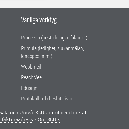
Vanliga verktyg
Proceedo (beställningar, fakturor)
Primula (ledighet, sjukanmälan,
lönespec m.m.)
Webbmejl
ReachMee
Edusign
Protokoll och beslutslistor
ppsala och Umeå.
SLU är miljöcertifierat
 fakturaadress
•
Om SLU:s