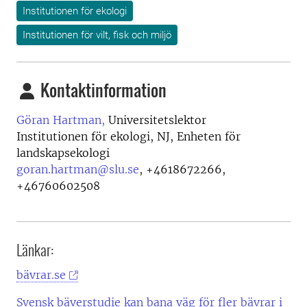
Institutionen för ekologi
Institutionen för vilt, fisk och miljö
Kontaktinformation
Göran Hartman,
Universitetslektor
Institutionen för ekologi, NJ, Enheten för
landskapsekologi
goran.hartman@slu.se
,
+4618672266,
+46760602508
Länkar:
bävrar.se
Svensk bäverstudie kan bana väg för fler bävrar i