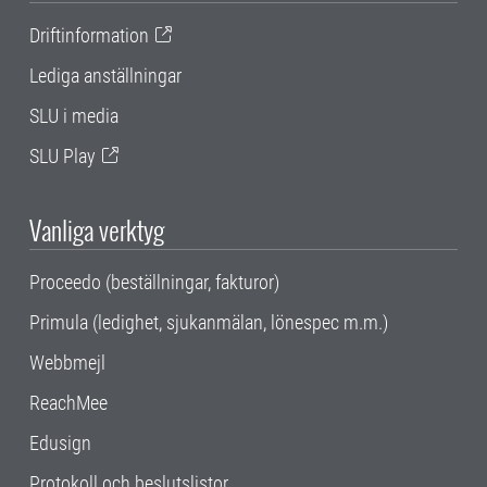
Driftinformation
Lediga anställningar
SLU i media
SLU Play
Vanliga verktyg
Proceedo (beställningar, fakturor)
Primula (ledighet, sjukanmälan, lönespec m.m.)
Webbmejl
ReachMee
Edusign
Protokoll och beslutslistor