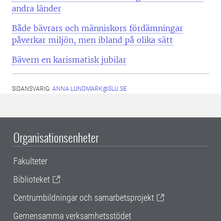
andra länder
Både bävrars och människors fördämningar
påverkar miljön, men ibland på olika sätt
Bävern en karismatisk jubilar
SIDANSVARIG:
ANNA.LUNDMARK@SLU.SE
Organisationsenheter
Fakulteter
Biblioteket
Centrumbildningar och samarbetsprojekt
Gemensamma verksamhetsstödet