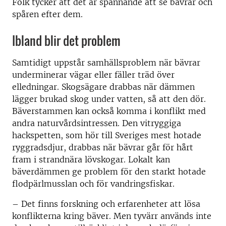
Folk tycker att det är spännande att se bävrar och
spåren efter dem.
Ibland blir det problem
Samtidigt uppstår samhällsproblem när bävrar
underminerar vägar eller fäller träd över
elledningar. Skogsägare drabbas när dämmen
lägger brukad skog under vatten, så att den dör.
Bäverstammen kan också komma i konflikt med
andra naturvårdsintressen. Den vitryggiga
hackspetten, som hör till Sveriges mest hotade
ryggradsdjur, drabbas när bävrar går för hårt
fram i strandnära lövskogar. Lokalt kan
bäverdämmen ge problem för den starkt hotade
flodpärlmusslan och för vandringsfiskar.
–
Det finns forskning och erfarenheter att lösa
konflikterna kring bäver. Men tyvärr används inte