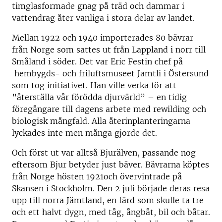
timglasformade gnag på träd och dammar i
vattendrag åter vanliga i stora delar av landet.
Mellan 1922 och 1940 importerades 80 bävrar
från Norge som sattes ut från Lappland i norr till
Småland i söder. Det var Eric Festin chef på
hembygds- och friluftsmuseet Jamtli i Östersund
som tog initiativet. Han ville verka för att
”återställa vår förödda djurvärld” – en tidig
föregångare till dagens arbete med rewilding och
biologisk mångfald. Alla återinplanteringarna
lyckades inte men många gjorde det.
Och först ut var alltså Bjurälven, passande nog
eftersom Bjur betyder just bäver. Bävrarna köptes
från Norge hösten 1921och övervintrade på
Skansen i Stockholm. Den 2 juli började deras resa
upp till norra Jämtland, en färd som skulle ta tre
och ett halvt dygn, med tåg, ångbåt, bil och båtar.