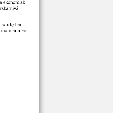
ra ekonomisk
rskarnivå
etwork) har
å inom ämnen