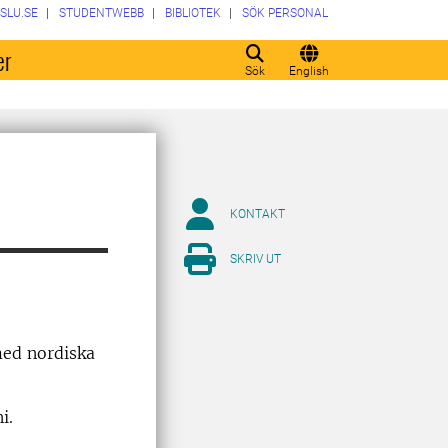
SLU.SE
STUDENTWEBB
BIBLIOTEK
SÖK PERSONAL
er
Sök
English
KONTAKT
SKRIV UT
med nordiska
i.