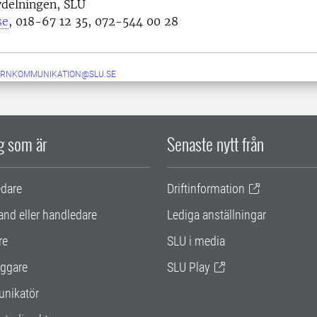
vdelningen, SLU
se
, 018-67 12 35, 072-544 00 28
ERNKOMMUNIKATION@SLU.SE
ig som är
Senaste nytt från
edare
Driftinformation
and eller handledare
Lediga anställningar
re
SLU i media
ggare
SLU Play
nikatör