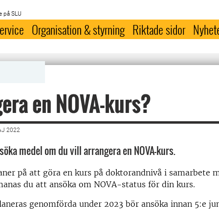
e på SLU
ervice
Organisation & styrning
Riktade sidor
Nyhet
gera en NOVA-kurs?
AJ 2022
 söka medel om du vill arrangera en NOVA-kurs.
aner på att göra en kurs på doktorandnivå i samarbete 
manas du att ansöka om NOVA-status för din kurs.
laneras genomförda under 2023 bör ansöka innan 5:e jun