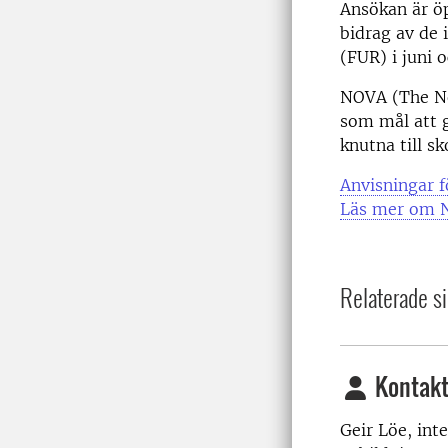
Ansökan är öp
bidrag av de 
(FUR) i juni 
NOVA (The Nor
som mål att 
knutna till s
Anvisningar 
Läs mer om 
Relaterade si
Kontakt
Geir Löe, int