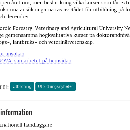
pen året om, men beslut kring vilka kurser som får ext
inkomna ansökningarna tas av Rådet för utbildning på fo
och december.
dic Forestry, Veterinary and Agricultural University N
ge gemensamma högkvalitativa kurser på doktorandniv
kogs-, lantbruks- och veterinärvetenskap.
för ansökan
NOVA-samarbetet på hemsidan
dor:
Utbildning
Utbildningsnyheter
information
ernationell handläggare