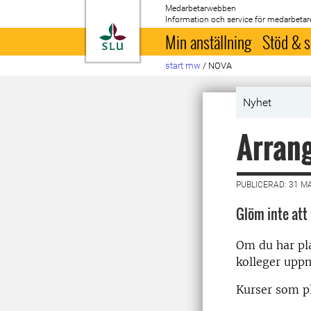
Medarbetarwebben
Information och service för medarbetar
Till startsida
Min anställning
Stöd & s
start mw
/
NOVA
Nyhet
Arran
PUBLICERAD: 31 M
Glöm inte att
Om du har pl
kolleger upp
Kurser som p