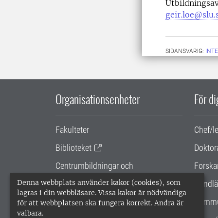
Utbildningsa
geir.loe@slu.
SIDANSVARIG:
INT
Organisationsenheter
För d
Fakulteter
Chef/l
Biblioteket
Doktor
Centrumbildningar och
Forska
samarbetsprojekt
Denna webbplats använder kakor (cookies), som
Handlä
lagras i din webbläsare. Vissa kakor är nödvändiga
Gemensamma verksamhetsstödet
Kommu
för att webbplatsen ska fungera korrekt. Andra är
valbara.
SLU Holding