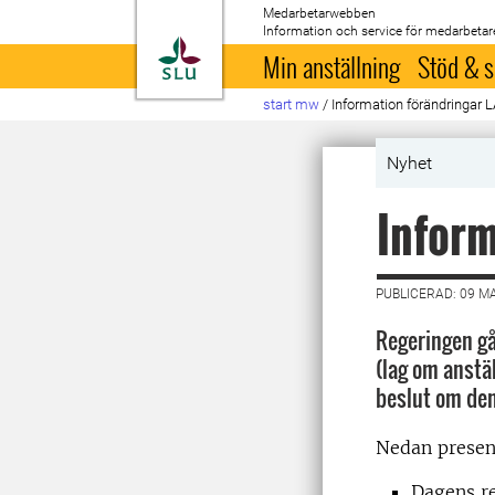
Medarbetarwebben
Information och service för medarbetar
Till startsida
Min anställning
Stöd & s
start mw
/
Information förändringar 
Nyhet
Inform
PUBLICERAD: 09 M
Regeringen gå
(lag om anstäl
beslut om den 
Nedan present
Dagens re