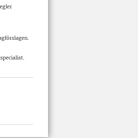
egler
agförslagen.
specialist.