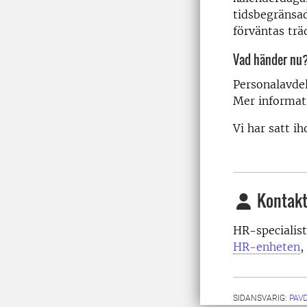
tidsbegränsad
förväntas trä
Vad händer nu
Personalavde
Mer informati
Vi har satt i
Kontakt
HR-specialis
HR-enheten
SIDANSVARIG:
PAV