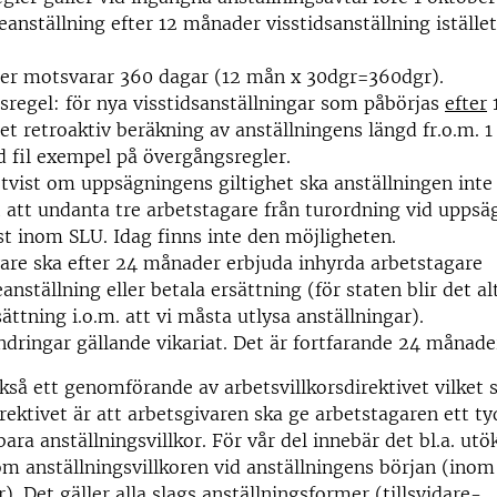
reanställning efter 12 månader visstidsanställning istället
er motsvarar 360 dagar (12 mån x 30dgr=360dgr).
regel: för nya visstidsanställningar som påbörjas
efter
1
et retroaktiv beräkning av anställningens längd fr.o.m. 
d fil exempel på övergångsregler.
tvist om uppsägningens giltighet ska anställningen inte 
 att undanta tre arbetstagare från turordning vid uppsäg
st inom SLU. Idag finns inte den möjligheten.
are ska efter 24 månader erbjuda inhyrda arbetstagare
eanställning eller betala ersättning (för staten blir det al
sättning i.o.m. att vi måsta utlysa anställningar).
ndringar gällande vikariat. Det är fortfarande 24 månade
kså ett genomförande av arbetsvillkorsdirektivet vilket s
rektivet är att arbetsgivaren ska ge arbetstagaren ett ty
ara anställningsvillkor. För vår del innebär det bl.a. utö
m anställningsvillkoren vid anställningens början (inom
. Det gäller alla slags anställningsformer (tillsvidare-,