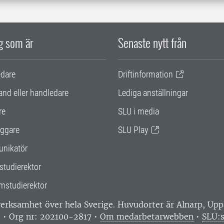
ig som är
Senaste nytt från
edare
Driftinformation
and eller handledare
Lediga anställningar
re
SLU i media
ggare
SLU Play
nikatör
studierektor
mstudierektor
 verksamhet över hela Sverige. Huvudorter är Alnarp, U
0 • Org nr: 202100-2817 •
Om medarbetarwebben
•
SLU:s