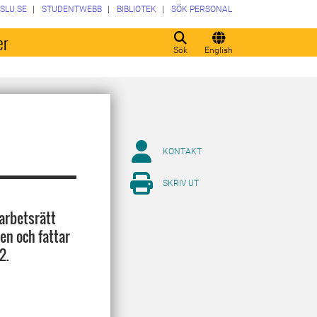
SLU.SE
STUDENTWEBB
BIBLIOTEK
SÖK PERSONAL
er
Sök
English
KONTAKT
SKRIV UT
arbetsrätt
en och fattar
2.
.