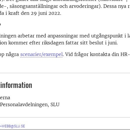
e-, säsongsanställningar och arvoderingar). Dessa nya r
da i kraft den 29 juni 2022.
?
lningen arbetar med anpassningar med utgångspunkt i l
on kommer efter riksdagen fattar sitt beslut i juni.
hop några
scenarier/exempel
. Vid frågor kontakta din HR-
information
terna
, Personalavdelningen, SLU
D-WEBB@SLU.SE