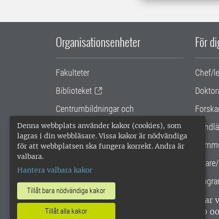
Organisationsenheter
För d
Fakulteter
Chef/l
Biblioteket
Doktor
Centrumbildningar och
Forska
samarbetsprojekt
Denna webbplats använder kakor (cookies), som
Handlä
lagras i din webbläsare. Vissa kakor är nödvändiga
Gemensamma verksamhetsstödet
Kommu
för att webbplatsen ska fungera korrekt. Andra är
valbara.
SLU Holding
Lärare/
Hantera valbara kakor
Progra
Tillåt bara nödvändiga kakor
SLU, Sveriges lantbruksuniversitet, har
enligt ISO 14001. •
Telefon: 018-67 10 0
Tillåt alla kakor