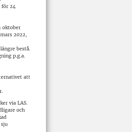
 för 24
 oktober
1 mars 2022,
längre bestå.
ning p.g.a.
ternativet att
r.
ker via LAS.
dligare och
kad
 sju