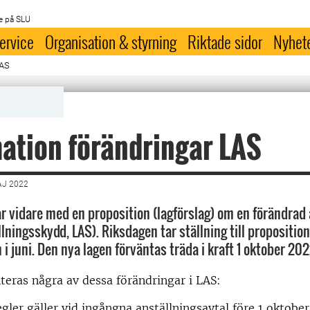
e på SLU
ervice
Organisation & styrning
Riktade sidor
Nyhet
LAS
ation förändringar LAS
AJ 2022
r vidare med en proposition (lagförslag) om en förändrad 
lningsskydd, LAS). Riksdagen tar ställning till proposition
i juni. Den nya lagen förväntas träda i kraft 1 oktober 202
eras några av dessa förändringar i LAS:
gler gäller vid ingångna anställningsavtal före 1 oktober