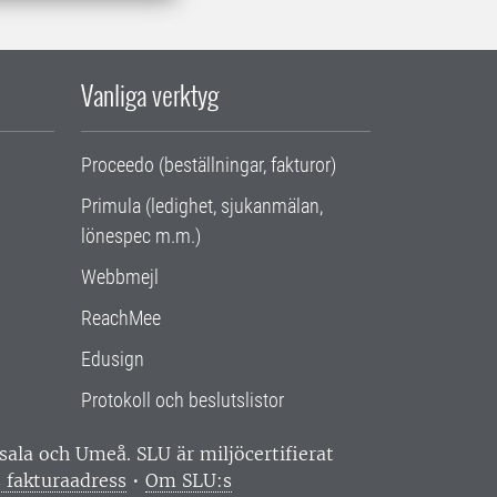
Vanliga verktyg
Proceedo (beställningar, fakturor)
Primula (ledighet, sjukanmälan,
lönespec m.m.)
Webbmejl
ReachMee
Edusign
Protokoll och beslutslistor
ppsala och Umeå.
SLU är miljöcertifierat
 fakturaadress
•
Om SLU:s