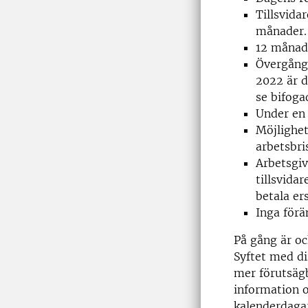
Tillsvida
månader.
12 månad
Övergångs
2022 är d
se bifoga
Under en 
Möjlighet
arbetsbri
Arbetsgiv
tillsvidar
betala er
Inga förä
På gång är oc
Syftet med di
mer förutsägb
information o
kalenderdagar)