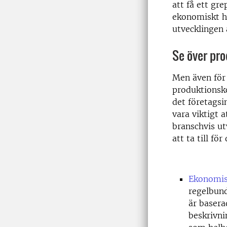
att få ett gr
ekonomiskt hå
utvecklingen 
Se över pr
Men även för 
produktionsko
det företags
vara viktigt 
branschvis ut
att ta till f
Ekonomisk
regelbund
är baserad
beskrivni