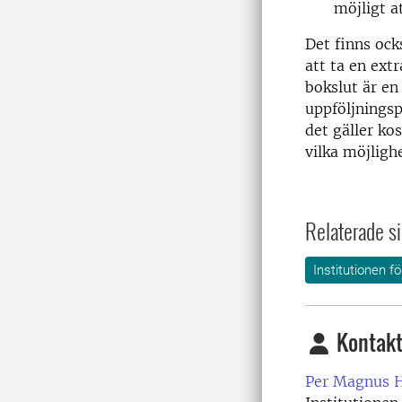
möjligt a
Det finns ock
att ta en ext
bokslut är en
uppföljningsp
det gäller ko
vilka möjligh
Relaterade si
Institutionen 
Kontakt
Per Magnus 