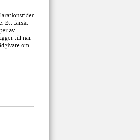
larationstider
 Ett färskt
per av
gger till när
rådgivare om