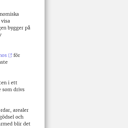
onomiska
 visa
gen bygger på
v
nos
för
aste
en i ett
e som drivs
rdar, arealer
gödsel och
rmed blir det