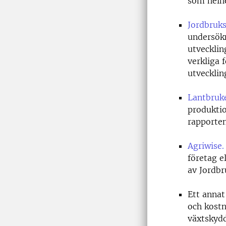
som helh
Jordbruk
undersökn
utvecklin
verkliga 
utvecklin
Lantbruke
produktio
rapporten
Agriwise.
företag e
av Jordbr
Ett annat
och kostn
växtskydd