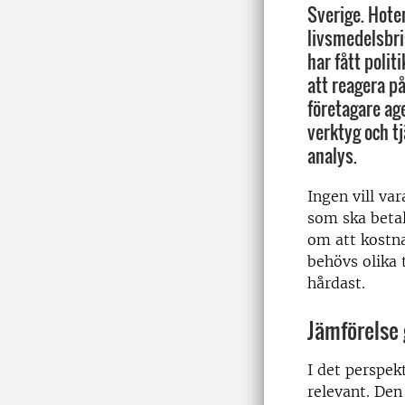
Sverige. Hote
livsmedelsbri
har fått polit
att reagera på
företagare ag
verktyg och t
analys.
Ingen vill va
som ska betal
om att kostn
behövs olika 
hårdast.
Jämförelse 
I det perspek
relevant. Den