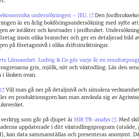
et.
sekonomiska undersökningen – JEU.
Den Jordbruksek
ingen är en årlig bokföringsundersökning med syfte att
gen av intäkter och kostnader i jordbruket. Undersöknin
företag inom olika branscher och ger en detaljerad bild a
gen på företagsnivå i olika driftsinriktningar.
ts Lönsamhet. Ludvig & Co gör varje år en resultatprog
nsgrenarna gris, mjölk, nöt och växtodling. Läs den sen
 i länken ovan.
Vill man gå ner på detaljnivå och simulera verksamhet
ller en produktionsgren kan man använda sig av Agriwis
uksverket.
 verktyg som går på djupet är
HIR TB-analys
. Med skö
aderna uppdaterade i ditt växtodlingsprogram (utsäde, 
), kan data sammanställas och presenteras anonymt. Dä