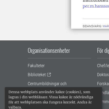
Institutionen
per.m.hansso
SIDANSVARIG:
MAR
Organisationsenheter
För d
Fakulteter
Chef/l
Biblioteket
Doktor
Centrumbildningar och
Forska
samarbetsprojekt
Denna webbplats använder kakor (cookies), som
Handlä
lagras i din webbläsare. Vissa kakor är nödvändiga
Gemensamma verksamhetsstödet
Kommu
för att webbplatsen ska fungera korrekt. Andra är
valbara.
SLU Holding