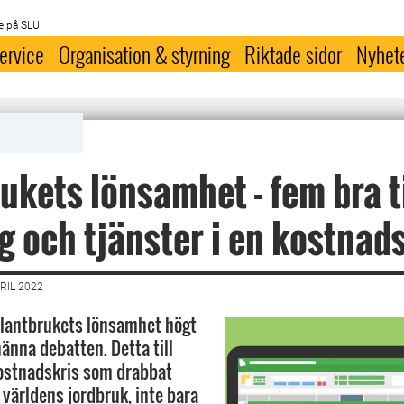
e på SLU
ervice
Organisation & styrning
Riktade sidor
Nyhet
ukets lönsamhet - fem bra t
g och tjänster i en kostnad
RIL 2022
r lantbrukets lönsamhet högt
änna debatten. Detta till
kostnadskris som drabbat
 världens jordbruk, inte bara