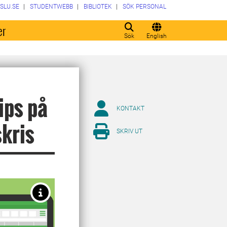
SLU.SE
STUDENTWEBB
BIBLIOTEK
SÖK PERSONAL
er
Sök
English
ips på
KONTAKT
skris
SKRIV UT