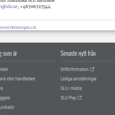
 för människa och samhälle
n@slu.se
,
+46706727544
IANNE.PERSSON@SLU.SE
ig som är
Senaste nytt från
edare
Driftinformation
and eller handledare
Lediga anställningar
re
SLU i media
ggare
SLU Play
nikatör