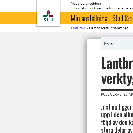
Medarbetarwebben
Information och service för medarbetar
Till startsida
Min anställning
Stöd & s
start mw
/
Lantbrukets lönsamhet
Nyhet
Lantbr
verkty
PUBLICERAD: 26 AP
Just nu ligge
upp i den allm
följd av den 
stora delar av