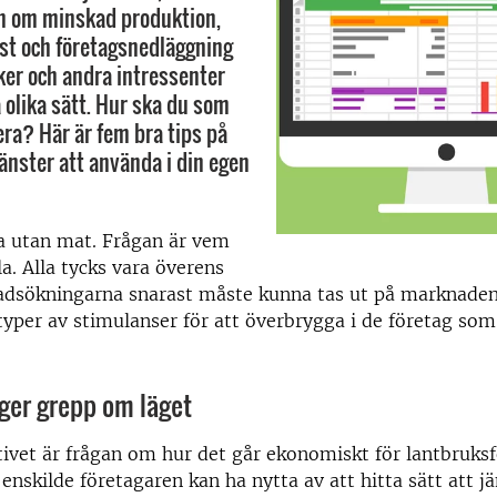
n om minskad produktion,
st och företagsnedläggning
iker och andra intressenter
 olika sätt. Hur ska du som
era? Här är fem bra tips på
jänster att använda i din egen
ra utan mat. Frågan är vem
a. Alla tycks vara överens
adsökningarna snarast måste kunna tas ut på marknaden
typer av stimulanser för att överbrygga i de företag so
ger grepp om läget
tivet är frågan om hur det går ekonomiskt för lantbruks
 enskilde företagaren kan ha nytta av att hitta sätt att j