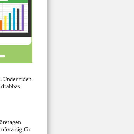
. Under tiden
m drabbas
företagen
ämföra sig för