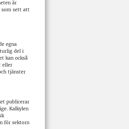
eten är
 som sett att
 de egna
urlig del i
et kan också
 eller
och tjänster
et publicerar
ige. Kalkylen
sk
n för sektorn