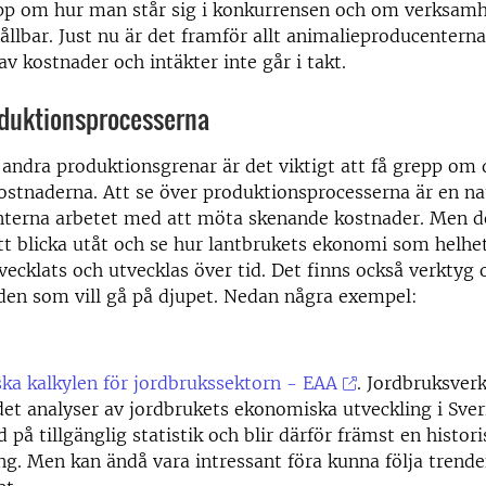
epp om hur man står sig i konkurrensen och om verksamh
llbar. Just nu är det framför allt animalieproducenterna
av kostnader och intäkter inte går i takt.
oduktionsprocesserna
andra produktionsgrenar är det viktigt att få grepp om
stnaderna. Att se över produktionsprocesserna är en nat
interna arbetet med att möta skenande kostnader. Men d
att blicka utåt och se hur lantbrukets ekonomi som helhet
vecklats och utvecklas över tid. Det finns också verktyg 
ör den som vill gå på djupet. Nedan några exempel:
a kalkylen för jordbrukssektorn - EAA
. Jordbruksverk
et analyser av jordbrukets ekonomiska utveckling i Sver
 på tillgänglig statistik och blir därför främst en histori
ng. Men kan ändå vara intressant föra kunna följa trende